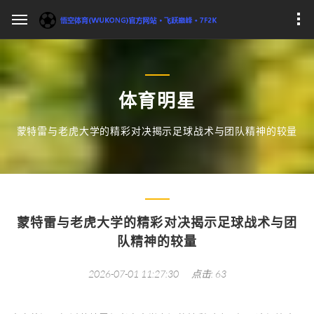
体育明星
蒙特雷与老虎大学的精彩对决揭示足球战术与团队精神的较量
蒙特雷与老虎大学的精彩对决揭示足球战术与团
队精神的较量
2026-07-01 11:27:30
点击: 63