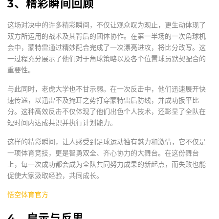
3、精彩瞬间回顾
这场对决中的许多精彩瞬间，不仅让观众叹为观止，更生动体现了
双方所运用的战术及其背后的团体协作。在第一半场的一次角球机
会中，蒙特雷通过精妙配合完成了一次漂亮进攻，将比分改写。这
一过程充分展示了他们对于角球策略以及各个位置球员默契配合的
重要性。
与此同时，老虎大学也不甘示弱。在一次反击中，他们迅速展开快
速传递，以迅雷不及掩耳之势打穿蒙特雷后防线，并成功扳平比
分。这种高效反击不仅体现了他们出色个人技术，还彰显了全队在
短时间内达成共识并执行计划能力。
这样的精彩瞬间，让人感受到足球运动独有魅力和激情，它不仅是
一项体育竞技，更是智勇双全、齐心协力的大舞台。在这份舞台
上，每一次成功都会成为全队共同努力成果的新起点，而失败也能
促使大家汲取经验，共同成长。
悟空体育官方
4、启示与反思