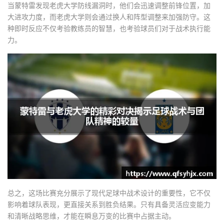
当蒙特雷发现老虎大学防线漏洞时，他们会迅速调整前锋位置，加
大进攻力度，而老虎大学则会通过换人和阵型调整来加强防守。这
种即时反应不仅考验教练员的智慧，也考验球员们对于战术执行能
力。
总之，这场比赛充分展示了现代足球中战术设计的重要性，它不仅
影响着球队表现，更直接关系到胜负结果。只有具备灵活应变能力
和清晰战略思维，才能在瞬息万变的比赛中占据主动。