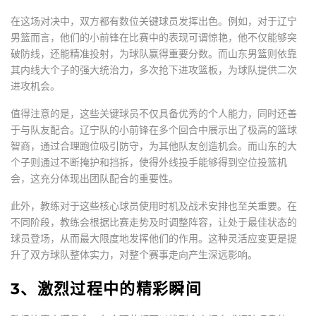
在这场对决中，双方都有数位关键球员发挥出色。例如，对于辽宁
男篮而言，他们的小前锋在比赛中的表现可谓惊艳，他不仅能够突
破防线，还能精准投射，为球队赢得重要分数。而山东男篮则依靠
其内线大个子的强大统治力，多次抢下进攻篮板，为球队提供二次
进攻机会。
值得注意的是，这些关键球员不仅具备优秀的个人能力，同时还善
于与队友配合。辽宁队的小前锋在多个回合中展示出了极高的篮球
智商，通过合理跑位吸引防守，为其他队友创造机会。而山东的大
个子则通过不断掩护和挡拆，使得外线投手能够得到空位投篮机
会，这充分体现出团队配合的重要性。
此外，教练对于这些核心球员使用时机及战术安排也至关重要。在
不同阶段，教练会根据比赛走势及时调整阵容，让处于最佳状态的
球员登场，从而最大限度地发挥他们的作用。这种灵活应变更是提
升了双方球队整体实力，对整个赛事走向产生深远影响。
3、激烈过程中的精彩瞬间