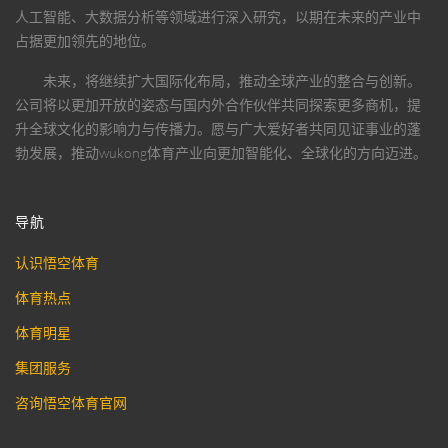
人工智能、大数据分析等领域进行深入研究，以期在未来的产业中
占据更加领先的地位。
未来，将继续扩大国际化布局，推动全球产业的整合与创新。
公司将以更加开放的姿态与国内外合作伙伴共同探索更多商机，提
升全球文化的影响力与传播力。愿与广大爱好者共同见证事业的蓬
勃发展，推动
wukong体育
产业向更加智能化、全球化的方向迈进。
导航
认识悟空体育
体育热点
体育明星
集团服务
咨询悟空体育官网