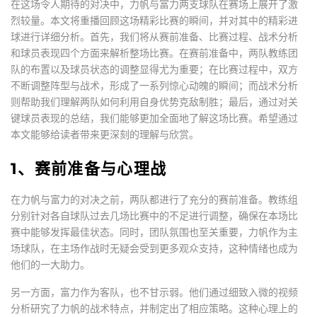
在这场令人期待的对决中，力帆与富力两支球队在赛场上展开了激
烈较量。本文将重播回顾这场精彩比赛的瞬间，并对其中的精彩进
球进行详细分析。首先，我们将从赛前准备、比赛过程、战术分析
和球员表现四个方面来解析整场比赛。在赛前准备中，两队教练团
队的布置以及球员状态的调整显得尤为重要；在比赛过程中，双方
不断调整阵型与战术，形成了一系列惊心动魄的瞬间；而战术分析
则帮助我们理解两队如何利用自身优势克敌制胜；最后，通过对关
键球员表现的总结，我们能够更加全面地了解这场比赛。希望通过
本文能够给读者带来更深刻的理解与欣赏。
1、赛前准备与心理战
在力帆与富力的对决之前，两队都进行了充分的赛前准备。教练组
分别针对各自球队过去几场比赛中的不足进行调整，确保在本场比
赛中能够发挥最佳状态。同时，团队氛围也至关重要，力帆作为主
场球队，在主场作战时无疑会受到更多观众支持，这种情绪也成为
他们的一大助力。
另一方面，富力作为客队，也不甘示弱。他们通过细致入微的视频
分析研究了力帆的战术特点，并制定出了相应策略。这种心理上的