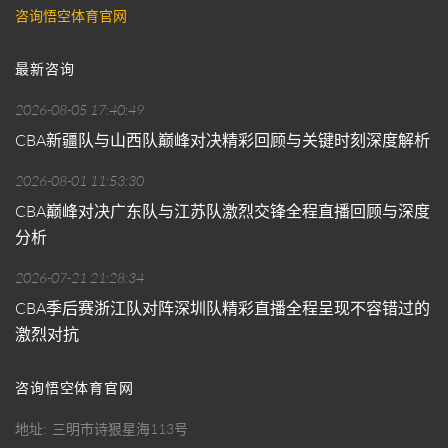
咨询悟空体育官网
最新咨询
2026-08-05 17:40:49
CBA新疆队与山西队巅峰对决精彩回顾与关键时刻深度解析
2026-08-01 11:53:30
CBA巅峰对决广东队与江苏队激烈交锋全程直播回顾与深度
分析
2026-07-21 21:28:34
CBA季后赛浙江队对阵深圳队精彩直播全程呈现不容错过的
激烈对抗
咨询悟空体育官网
地址
三明市诗狠星海113号