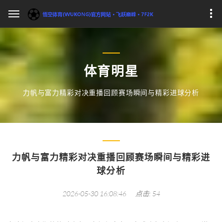
体育明星
力帆与富力精彩对决重播回顾赛场瞬间与精彩进球分析
力帆与富力精彩对决重播回顾赛场瞬间与精彩进
球分析
2026-05-30 16:08:46
点击: 54