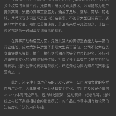
多个权威的直播平台。凭借自主研发的直播技术，公司能够为用户
提供高清、流畅的赛事直播服务，涵盖了足球、篮球、网球、羽毛
球、乒乓球等多项国际及国内知名赛事。不论是大型国际赛事，还
是地方性赛事，都能以最快速度、最清晰画质呈现给观众，让每一
位迷都能第一时间享受到赛事的精彩。
在赛事策划和运营方面，凭借其强大的资源整合能力与丰富的
行业经验，成功策划并运营了多项大型赛事活动。公司不仅为各类
赛事提供从策划、推广、执行到后期评估等全方位的服务，还特别
注重赛事文化的深度挖掘与传播，打造了多个具有广泛影响力的品
牌赛事。通过创新的赛事运营模式，已逐渐成为国内知名的赛事运
营商之一。
此外，还专注于周边产品的开发和销售。公司深知文化的多样
性与广泛性，因此推出了一系列具有个性化、实用性及收藏价值的
wukong体育
周边产品，包括球迷服饰、运动装备、纪念品等。通过
线上与线下渠道相结合的销售模式，的产品在市场中拥有着较高的
知名度和广泛的用户基础。