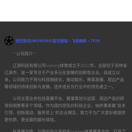
**公司简介**
辽源科技有限公司
wukong体育
成立于2012年，总部位于吉林省
辽源市，是一家专注于产业多元化发展的创新型企业。自成立以
来，公司致力于将与科技相结合，推动娱乐、赛事直播、周边产品
等领域的持续创新与发展，逐步成长为行业中的领先者之一。
公司主营业务包括直播平台、赛事策划与运营、周边产品的研
发和销售等多个领域。作为国内领先的科技企业，始终秉承着“技术
引领、创新驱动、服务至上”的企业理念，致力于为广大爱好者提供
更优质、更全面的娱乐体验。
在直播方面，与国内外众多知名
wukong体育
赛事合作，打造了