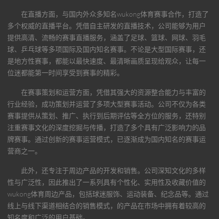
在直播方面，与国内外众多知名
wukong体育
赛事合作，打造了
多个权威的直播平台。凭借自主研发的直播技术，公司能够为用户
提供高清、流畅的赛事直播服务，涵盖了足球、篮球、网球、羽毛
球、乒乓球等多项国际及国内知名赛事。不论是大型国际赛事，还
是地方性赛事，都能以最快速度、最清晰画质呈现给观众，让每一
位迷都能第一时间享受到赛事的精彩。
在赛事策划和运营方面，凭借其强大的资源整合能力与丰富的
行业经验，成功策划并运营了多项大型赛事活动。公司不仅为各类
赛事提供从策划、推广、执行到后期评估等全方位的服务，还特别
注重赛事文化的深度挖掘与传播，打造了多个具有广泛影响力的品
牌赛事。通过创新的赛事运营模式，已逐渐成为国内知名的赛事运
营商之一。
此外，还专注于周边产品的开发和销售。公司深知文化的多样
性与广泛性，因此推出了一系列具有个性化、实用性及收藏价值的
wukong体育
周边产品，包括球迷服饰、运动装备、纪念品等。通过
线上与线下渠道相结合的销售模式，的产品在市场中拥有着较高的
知名度和广泛的用户基础。