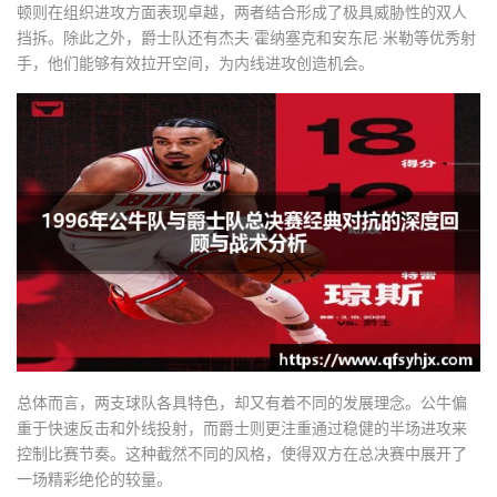
顿则在组织进攻方面表现卓越，两者结合形成了极具威胁性的双人
挡拆。除此之外，爵士队还有杰夫·霍纳塞克和安东尼·米勒等优秀射
手，他们能够有效拉开空间，为内线进攻创造机会。
总体而言，两支球队各具特色，却又有着不同的发展理念。公牛偏
重于快速反击和外线投射，而爵士则更注重通过稳健的半场进攻来
控制比赛节奏。这种截然不同的风格，使得双方在总决赛中展开了
一场精彩绝伦的较量。