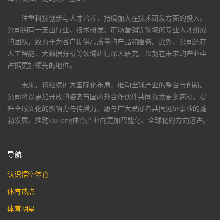
注重科技创新与人才培养，持续加大在技术研发方面的投入。
公司拥有一支由行业、技术研发、市场营销等领域的专业人才组成
的团队，致力于为客户提供高质量的产品和服务。此外，公司还在
人工智能、大数据分析等领域进行深入研究，以期在未来的产业中
占据更加领先的地位。
未来，将继续扩大国际化布局，推动全球产业的整合与创新。
公司将以更加开放的姿态与国内外合作伙伴共同探索更多商机，提
升全球文化的影响力与传播力。愿与广大爱好者共同见证事业的蓬
勃发展，推动
wukong体育
产业向更加智能化、全球化的方向迈进。
导航
认识悟空体育
体育热点
体育明星