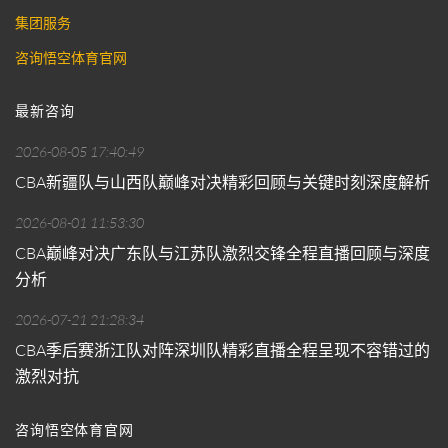
集团服务
咨询悟空体育官网
最新咨询
2026-08-05 17:40:49
CBA新疆队与山西队巅峰对决精彩回顾与关键时刻深度解析
2026-08-01 11:53:30
CBA巅峰对决广东队与江苏队激烈交锋全程直播回顾与深度
分析
2026-07-21 21:28:34
CBA季后赛浙江队对阵深圳队精彩直播全程呈现不容错过的
激烈对抗
咨询悟空体育官网