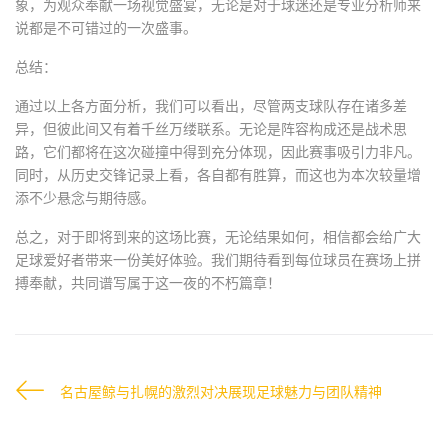
象，为观众奉献一场视觉盛宴，无论是对于球迷还是专业分析师来
说都是不可错过的一次盛事。
总结：
通过以上各方面分析，我们可以看出，尽管两支球队存在诸多差
异，但彼此间又有着千丝万缕联系。无论是阵容构成还是战术思
路，它们都将在这次碰撞中得到充分体现，因此赛事吸引力非凡。
同时，从历史交锋记录上看，各自都有胜算，而这也为本次较量增
添不少悬念与期待感。
总之，对于即将到来的这场比赛，无论结果如何，相信都会给广大
足球爱好者带来一份美好体验。我们期待看到每位球员在赛场上拼
搏奉献，共同谱写属于这一夜的不朽篇章！
名古屋鲸与扎幌的激烈对决展现足球魅力与团队精神