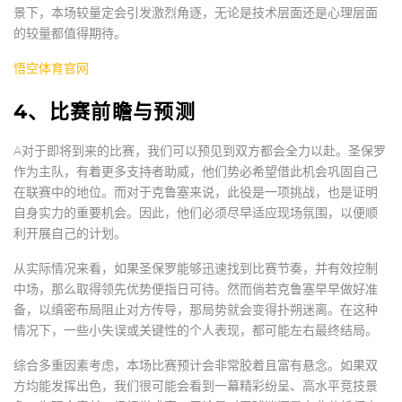
景下，本场较量定会引发激烈角逐，无论是技术层面还是心理层面
的较量都值得期待。
悟空体育官网
4、比赛前瞻与预测
A对于即将到来的比赛，我们可以预见到双方都会全力以赴。圣保罗
作为主队，有着更多支持者助威，他们势必希望借此机会巩固自己
在联赛中的地位。而对于克鲁塞来说，此役是一项挑战，也是证明
自身实力的重要机会。因此，他们必须尽早适应现场氛围，以便顺
利开展自己的计划。
从实际情况来看，如果圣保罗能够迅速找到比赛节奏，并有效控制
中场，那么取得领先优势便指日可待。然而倘若克鲁塞早早做好准
备，以缜密布局阻止对方传导，那局势就会变得扑朔迷离。在这种
情况下，一些小失误或关键性的个人表现，都可能左右最终结局。
综合多重因素考虑，本场比赛预计会非常胶着且富有悬念。如果双
方均能发挥出色，我们很可能会看到一幕精彩纷呈、高水平竞技景