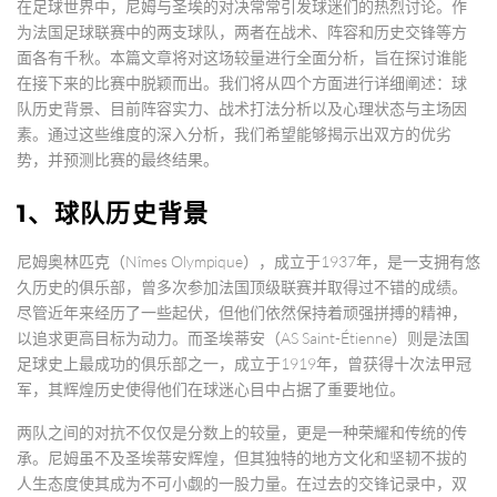
在足球世界中，尼姆与圣埃的对决常常引发球迷们的热烈讨论。作
为法国足球联赛中的两支球队，两者在战术、阵容和历史交锋等方
面各有千秋。本篇文章将对这场较量进行全面分析，旨在探讨谁能
在接下来的比赛中脱颖而出。我们将从四个方面进行详细阐述：球
队历史背景、目前阵容实力、战术打法分析以及心理状态与主场因
素。通过这些维度的深入分析，我们希望能够揭示出双方的优劣
势，并预测比赛的最终结果。
1、球队历史背景
尼姆奥林匹克（Nîmes Olympique），成立于1937年，是一支拥有悠
久历史的俱乐部，曾多次参加法国顶级联赛并取得过不错的成绩。
尽管近年来经历了一些起伏，但他们依然保持着顽强拼搏的精神，
以追求更高目标为动力。而圣埃蒂安（AS Saint-Étienne）则是法国
足球史上最成功的俱乐部之一，成立于1919年，曾获得十次法甲冠
军，其辉煌历史使得他们在球迷心目中占据了重要地位。
两队之间的对抗不仅仅是分数上的较量，更是一种荣耀和传统的传
承。尼姆虽不及圣埃蒂安辉煌，但其独特的地方文化和坚韧不拔的
人生态度使其成为不可小觑的一股力量。在过去的交锋记录中，双