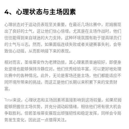
4、心理状态与主场因素
心理状态对于运动员表现至关重要。在最近几场比赛中，尼姆展现
出了良好的士气，这让他们信心倍增。尤其是在主场作战时，他们
往往能得到来自球迷的大力支持，这种环境氛围有助于提高球员们
的士气与斗志。然而，如果面临连续失败或者关键赛事失利，会导
致信心动摇，从而影响接下来的表现。
相对而言，圣埃蒂安作为老牌劲旅，其心理素质普遍较好，即便身
处逆境也能够保持冷静应对。他们优秀经验丰富，可以更好地处理
比赛中的各种情况。此外，无论是客场还是主场，他们都能适应不
同环境所带来的挑战，而这正是他们长期以来积累下来的宝贵财
富。
Total来说，心理状态和主场因素将直接影响到这场较量。如果尼姆
能够把握住主场优势，并充分调动起情绪，相信他们将有很大机会
争取胜利。但若圣埃蒂安展现出顽强韧性和稳定发挥，同样会令局
势发生变化，因此这一点值得关注。