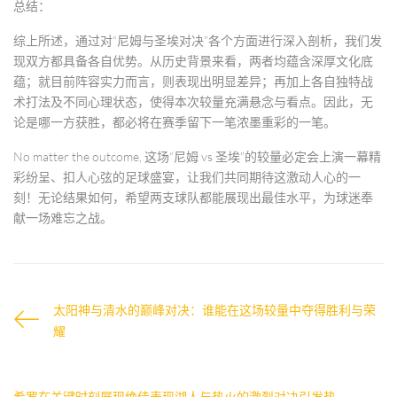
总结：
综上所述，通过对“尼姆与圣埃对决”各个方面进行深入剖析，我们发
现双方都具备各自优势。从历史背景来看，两者均蕴含深厚文化底
蕴；就目前阵容实力而言，则表现出明显差异；再加上各自独特战
术打法及不同心理状态，使得本次较量充满悬念与看点。因此，无
论是哪一方获胜，都必将在赛季留下一笔浓墨重彩的一笔。
No matter the outcome, 这场“尼姆 vs 圣埃”的较量必定会上演一幕精
彩纷呈、扣人心弦的足球盛宴，让我们共同期待这激动人心的一
刻！无论结果如何，希望两支球队都能展现出最佳水平，为球迷奉
献一场难忘之战。
太阳神与清水的巅峰对决：谁能在这场较量中夺得胜利与荣
耀
希罗在关键时刻展现绝佳表现湖人与热火的激烈对决引发热