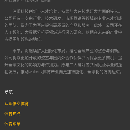
注重科技创新与人才培养，持续加大在技术研发方面的投入。
公司拥有一支由行业、技术研发、市场营销等领域的专业人才组成
的团队，致力于为客户提供高质量的产品和服务。此外，公司还在
人工智能、大数据分析等领域进行深入研究，以期在未来的产业中
占据更加领先的地位。
未来，将继续扩大国际化布局，推动全球产业的整合与创新。
公司将以更加开放的姿态与国内外合作伙伴共同探索更多商机，提
升全球文化的影响力与传播力。愿与广大爱好者共同见证事业的蓬
勃发展，推动
wukong体育
产业向更加智能化、全球化的方向迈进。
导航
认识悟空体育
体育热点
体育明星