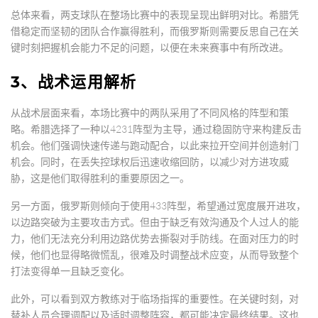
总体来看，两支球队在整场比赛中的表现呈现出鲜明对比。希腊凭
借稳定而坚韧的团队合作赢得胜利，而俄罗斯则需要反思自己在关
键时刻把握机会能力不足的问题，以便在未来赛事中有所改进。
3、战术运用解析
从战术层面来看，本场比赛中的两队采用了不同风格的阵型和策
略。希腊选择了一种以4231阵型为主导，通过稳固防守来构建反击
机会。他们强调快速传递与跑动配合，以此来拉开空间并创造射门
机会。同时，在丢失控球权后迅速收缩回防，以减少对方进攻威
胁，这是他们取得胜利的重要原因之一。
另一方面，俄罗斯则倾向于使用433阵型，希望通过宽度展开进攻，
以边路突破为主要攻击方式。但由于缺乏有效沟通及个人过人的能
力，他们无法充分利用边路优势去撕裂对手防线。在面对压力的时
候，他们也显得略微慌乱，很难及时调整战术应变，从而导致整个
打法变得单一且缺乏变化。
此外，可以看到双方教练对于临场指挥的重要性。在关键时刻，对
替补人员合理调配以及适时调整阵容，都可能决定最终结果。这也