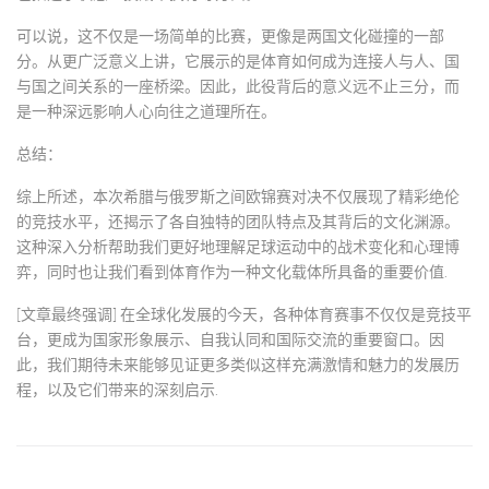
可以说，这不仅是一场简单的比赛，更像是两国文化碰撞的一部
分。从更广泛意义上讲，它展示的是体育如何成为连接人与人、国
与国之间关系的一座桥梁。因此，此役背后的意义远不止三分，而
是一种深远影响人心向往之道理所在。
总结：
综上所述，本次希腊与俄罗斯之间欧锦赛对决不仅展现了精彩绝伦
的竞技水平，还揭示了各自独特的团队特点及其背后的文化渊源。
这种深入分析帮助我们更好地理解足球运动中的战术变化和心理博
弈，同时也让我们看到体育作为一种文化载体所具备的重要价值.
[文章最终强调] 在全球化发展的今天，各种体育赛事不仅仅是竞技平
台，更成为国家形象展示、自我认同和国际交流的重要窗口。因
此，我们期待未来能够见证更多类似这样充满激情和魅力的发展历
程，以及它们带来的深刻启示.