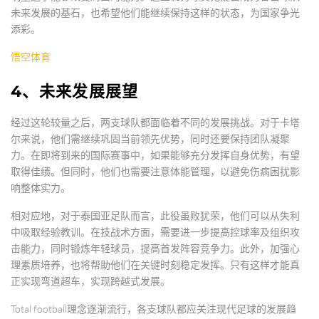
未来发展的基石，也希望他们能继续保持这样的状态，为国家争光
添彩。
悟空体育
4、未来发展展望
经过这轮较量之后，两支球队都面临着不同的发展挑战。对于卡塔
尔来说，他们需继续巩固当前领先优势，同时还要保持团队凝聚
力。在即将到来的国际赛事中，如果能够充分发挥自身优势，有望
取得佳绩。但同时，他们也需要注意体能管理，以避免伤病困扰影
响整体实力。
相对应地，对于泰国亚足队而言，此役虽败犹荣，他们可以从失利
中吸取经验教训。在技战术方面，需要进一步提高控球率及组织攻
击能力，同时锻炼年轻球员，提高首发阵容竞争力。此外，加强心
理素质培养，也将帮助他们在关键时刻稳定发挥。只有这样才能真
正实现弯道超车，实现跨越式发展。
Total football理念逐渐流行，各支球队都应关注现代足球的发展趋