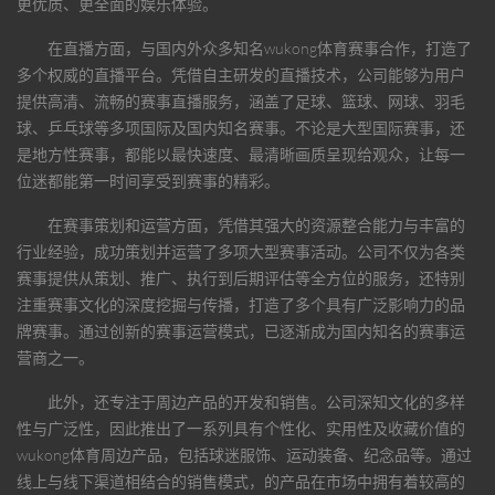
更优质、更全面的娱乐体验。
在直播方面，与国内外众多知名
wukong体育
赛事合作，打造了
多个权威的直播平台。凭借自主研发的直播技术，公司能够为用户
提供高清、流畅的赛事直播服务，涵盖了足球、篮球、网球、羽毛
球、乒乓球等多项国际及国内知名赛事。不论是大型国际赛事，还
是地方性赛事，都能以最快速度、最清晰画质呈现给观众，让每一
位迷都能第一时间享受到赛事的精彩。
在赛事策划和运营方面，凭借其强大的资源整合能力与丰富的
行业经验，成功策划并运营了多项大型赛事活动。公司不仅为各类
赛事提供从策划、推广、执行到后期评估等全方位的服务，还特别
注重赛事文化的深度挖掘与传播，打造了多个具有广泛影响力的品
牌赛事。通过创新的赛事运营模式，已逐渐成为国内知名的赛事运
营商之一。
此外，还专注于周边产品的开发和销售。公司深知文化的多样
性与广泛性，因此推出了一系列具有个性化、实用性及收藏价值的
wukong体育
周边产品，包括球迷服饰、运动装备、纪念品等。通过
线上与线下渠道相结合的销售模式，的产品在市场中拥有着较高的