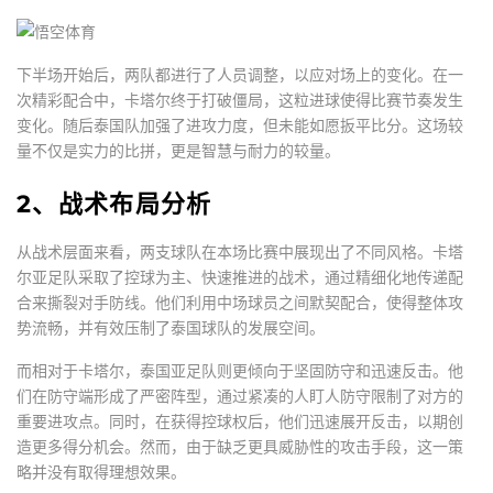
下半场开始后，两队都进行了人员调整，以应对场上的变化。在一
次精彩配合中，卡塔尔终于打破僵局，这粒进球使得比赛节奏发生
变化。随后泰国队加强了进攻力度，但未能如愿扳平比分。这场较
量不仅是实力的比拼，更是智慧与耐力的较量。
2、战术布局分析
从战术层面来看，两支球队在本场比赛中展现出了不同风格。卡塔
尔亚足队采取了控球为主、快速推进的战术，通过精细化地传递配
合来撕裂对手防线。他们利用中场球员之间默契配合，使得整体攻
势流畅，并有效压制了泰国球队的发展空间。
而相对于卡塔尔，泰国亚足队则更倾向于坚固防守和迅速反击。他
们在防守端形成了严密阵型，通过紧凑的人盯人防守限制了对方的
重要进攻点。同时，在获得控球权后，他们迅速展开反击，以期创
造更多得分机会。然而，由于缺乏更具威胁性的攻击手段，这一策
略并没有取得理想效果。