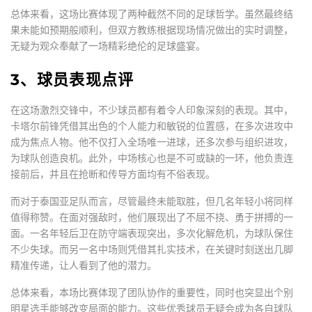
总体来看，这场比赛体现了两种截然不同的足球哲学。虽然最终结
果未能如预期般顺利，但双方教练根据现场情况做出的实时调整，
无疑为观众奉献了一场精彩绝伦的足球盛宴。
3、球员表现点评
在这场激烈交锋中，不少球员都有着令人印象深刻的表现。其中，
卡塔尔前锋凭借其出色的个人能力和敏锐的位置感，在多次进攻中
成为焦点人物。他不仅打入全场唯一进球，还多次参与组织进攻，
为球队创造良机。此外，中场核心也是不可或缺的一环，他负责连
接前后，并且在抢断和传导方面均有不俗表现。
而对于泰国亚足队而言，尽管最终未能取胜，但几名年轻小将同样
值得称赞。在面对强敌时，他们展现出了不屈不挠、勇于拼搏的一
面。一名年轻后卫在防守端表现突出，多次化解危机，为球队保住
不少失球。而另一名中场则凭借其扎实技术，在关键时刻送出几脚
精准传递，让人看到了他的潜力。
总体来看，本场比赛体现了团队协作的重要性，同时也突显出个别
明星选手能够改变局面的能力。这些优秀球员无疑会成为各自球队