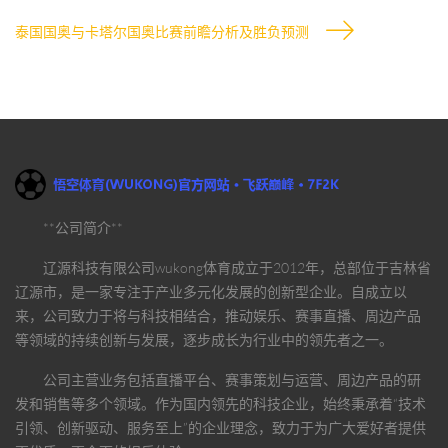
泰国国奥与卡塔尔国奥比赛前瞻分析及胜负预测
**公司简介**
辽源科技有限公司
wukong体育
成立于2012年，总部位于吉林省
辽源市，是一家专注于产业多元化发展的创新型企业。自成立以
来，公司致力于将与科技相结合，推动娱乐、赛事直播、周边产品
等领域的持续创新与发展，逐步成长为行业中的领先者之一。
公司主营业务包括直播平台、赛事策划与运营、周边产品的研
发和销售等多个领域。作为国内领先的科技企业，始终秉承着“技术
引领、创新驱动、服务至上”的企业理念，致力于为广大爱好者提供