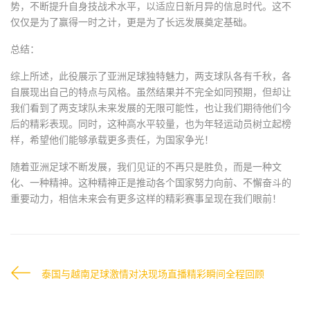
势，不断提升自身技战术水平，以适应日新月异的信息时代。这不
仅仅是为了赢得一时之计，更是为了长远发展奠定基础。
总结：
综上所述，此役展示了亚洲足球独特魅力，两支球队各有千秋，各
自展现出自己的特点与风格。虽然结果并不完全如同预期，但却让
我们看到了两支球队未来发展的无限可能性，也让我们期待他们今
后的精彩表现。同时，这种高水平较量，也为年轻运动员树立起榜
样，希望他们能够承载更多责任，为国家争光！
随着亚洲足球不断发展，我们见证的不再只是胜负，而是一种文
化、一种精神。这种精神正是推动各个国家努力向前、不懈奋斗的
重要动力，相信未来会有更多这样的精彩赛事呈现在我们眼前！
泰国与越南足球激情对决现场直播精彩瞬间全程回顾