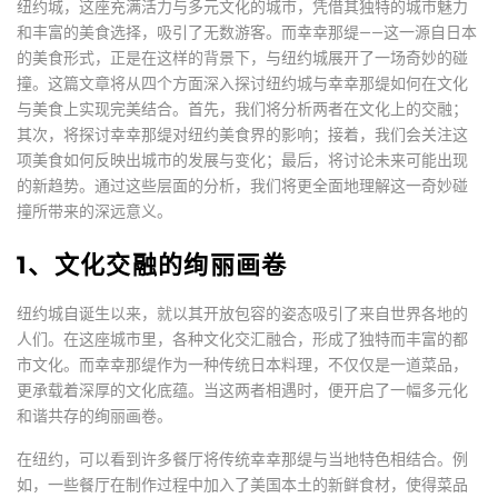
纽约城，这座充满活力与多元文化的城市，凭借其独特的城市魅力
和丰富的美食选择，吸引了无数游客。而幸幸那缇——这一源自日本
的美食形式，正是在这样的背景下，与纽约城展开了一场奇妙的碰
撞。这篇文章将从四个方面深入探讨纽约城与幸幸那缇如何在文化
与美食上实现完美结合。首先，我们将分析两者在文化上的交融；
其次，将探讨幸幸那缇对纽约美食界的影响；接着，我们会关注这
项美食如何反映出城市的发展与变化；最后，将讨论未来可能出现
的新趋势。通过这些层面的分析，我们将更全面地理解这一奇妙碰
撞所带来的深远意义。
1、文化交融的绚丽画卷
纽约城自诞生以来，就以其开放包容的姿态吸引了来自世界各地的
人们。在这座城市里，各种文化交汇融合，形成了独特而丰富的都
市文化。而幸幸那缇作为一种传统日本料理，不仅仅是一道菜品，
更承载着深厚的文化底蕴。当这两者相遇时，便开启了一幅多元化
和谐共存的绚丽画卷。
在纽约，可以看到许多餐厅将传统幸幸那缇与当地特色相结合。例
如，一些餐厅在制作过程中加入了美国本土的新鲜食材，使得菜品