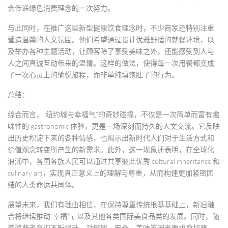
会传递绿色消费理念的一次努力。
与此同时，在推广这些新型健康饮食理念时，不少商家还特别注重
营造温馨的人文氛围。他们希望通过设计优雅舒适的就餐环境，以
及举办各种主题活动，让顾客除了享受美味之外，还能感受到人与
人之间真诚互动带来的温情。这样的做法，使得每一次用餐都变成
了一次心灵上的愉悦旅程，而非单纯填饱肚子的行为。
总结：
综合而言，“纽约城与幸福气”的奇妙碰撞，不仅是一次简单而富有趣
味性的 gastronomic 体验，更是一场深刻而持久的人文交流。它反映
出历史积淀下来的各种情感，也揭示出新时代人们对于生活方式和
价值观念转变所产生的新需求。此外，这一现象还表明，在全球化
浪潮中，各国各族人民可以通过共享彼此优秀 cultural inheritance 和
culinary art，实现真正意义上的理解与尊重，从而构建更加紧密团
结的人类命运共同体。
展望未来，我们有理由相信，在保持尊重传统根基基础上，新旧融
合将继续推动“幸福气”以及其他各类国际美食品类的发展。同时，随
着消费者意识不断提升，对健康、安全、美味等因素要求愈加严