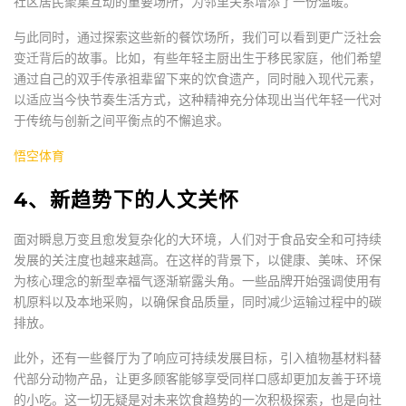
社区居民聚集互动的重要场所，为邻里关系增添了一份温暖。
与此同时，通过探索这些新的餐饮场所，我们可以看到更广泛社会
变迁背后的故事。比如，有些年轻主厨出生于移民家庭，他们希望
通过自己的双手传承祖辈留下来的饮食遗产，同时融入现代元素，
以适应当今快节奏生活方式，这种精神充分体现出当代年轻一代对
于传统与创新之间平衡点的不懈追求。
悟空体育
4、新趋势下的人文关怀
面对瞬息万变且愈发复杂化的大环境，人们对于食品安全和可持续
发展的关注度也越来越高。在这样的背景下，以健康、美味、环保
为核心理念的新型幸福气逐渐崭露头角。一些品牌开始强调使用有
机原料以及本地采购，以确保食品质量，同时减少运输过程中的碳
排放。
此外，还有一些餐厅为了响应可持续发展目标，引入植物基材料替
代部分动物产品，让更多顾客能够享受同样口感却更加友善于环境
的小吃。这一切无疑是对未来饮食趋势的一次积极探索，也是向社