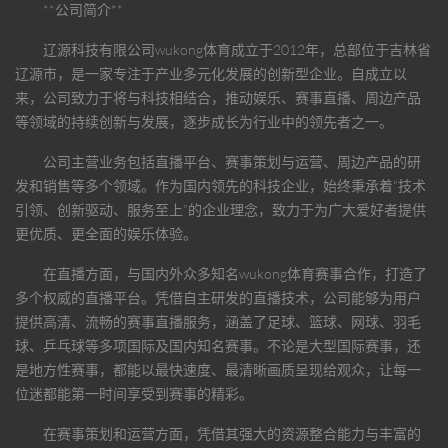
**公司简介**
辽源科技有限公司
wukong体育
成立于2012年，总部位于吉林省
辽源市，是一家专注于产业多元化发展的创新型企业。自成立以
来，公司致力于将与科技相结合，推动娱乐、赛事直播、周边产品
等领域的持续创新与发展，逐步成长为行业中的领先者之一。
公司主营业务包括直播平台、赛事策划与运营、周边产品的研
发和销售等多个领域。作为国内领先的科技企业，始终秉承着“技术
引领、创新驱动、服务至上”的企业理念，致力于为广大爱好者提供
更优质、更全面的娱乐体验。
在直播方面，与国内外众多知名
wukong体育
赛事合作，打造了
多个权威的直播平台。凭借自主研发的直播技术，公司能够为用户
提供高清、流畅的赛事直播服务，涵盖了足球、篮球、网球、羽毛
球、乒乓球等多项国际及国内知名赛事。不论是大型国际赛事，还
是地方性赛事，都能以最快速度、最清晰画质呈现给观众，让每一
位迷都能第一时间享受到赛事的精彩。
在赛事策划和运营方面，凭借其强大的资源整合能力与丰富的