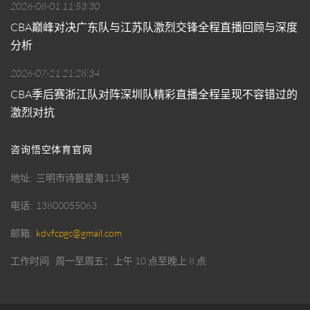
2026-08-01 11:53:30
CBA巅峰对决广东队与江苏队激烈交锋全程直播回顾与深度
分析
2026-07-21 21:28:34
CBA季后赛浙江队对阵深圳队精彩直播全程呈现不容错过的
激烈对抗
咨询悟空体育官网
地址
三明市诗狠星海113号
电话
13800055063
邮箱
kdvfcpgc@gmail.com
工作时间
周一至周五：上午 10 点至晚上 8 点