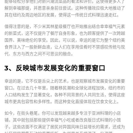
能够轻松分享他们对新兴潮流菜品的看法和评价。这使得更多人了
解到幸福那缇，并愿意亲身前往尝试。这种传播效应极大地推动了
其在纽约及周边地区的发展，使得这一传统日式料理迅速走红。
值得注意的是，不少米其林星级餐厅也开始推出结合幸幸福气元素
的新菜式，这不仅提升了餐厅自身形象，也为顾客提供了一次跨越
国界、美味绝伦的享受。因此，可以说，幸运的是它为整个纽约美
食界注入了一股新鲜血液，让人们在享用佳肴时不禁感叹传统与现
代、东方与西方之间不可思议的融合。
3、反映城市发展变化的重要窗口
幸运的是，它不仅是舌尖上的艺术，也是观察城市发展变化的重要
窗口。在过去几十年里，随着移民潮和全球化进程加快，纽约市的
人口结构发生了显著变化，各种不同背景的人共同生活，使得这座
城市更具包容性和多样性。而这种变化直接体现在饮食文化上。
如今，在街头巷尾，你可以发现越来越多专注于亚洲料理的小店
铺，其中就包括那些提供幸福气小吃或者改良版日式料理的小馆
子。这些店面不仅满足了居民对异国风味日益增长的需求，还成为