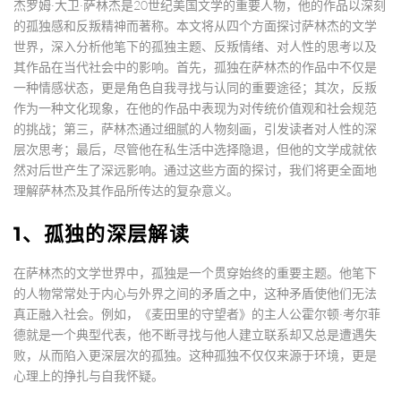
杰罗姆·大卫·萨林杰是20世纪美国文学的重要人物，他的作品以深刻
的孤独感和反叛精神而著称。本文将从四个方面探讨萨林杰的文学
世界，深入分析他笔下的孤独主题、反叛情绪、对人性的思考以及
其作品在当代社会中的影响。首先，孤独在萨林杰的作品中不仅是
一种情感状态，更是角色自我寻找与认同的重要途径；其次，反叛
作为一种文化现象，在他的作品中表现为对传统价值观和社会规范
的挑战；第三，萨林杰通过细腻的人物刻画，引发读者对人性的深
层次思考；最后，尽管他在私生活中选择隐退，但他的文学成就依
然对后世产生了深远影响。通过这些方面的探讨，我们将更全面地
理解萨林杰及其作品所传达的复杂意义。
1、孤独的深层解读
在萨林杰的文学世界中，孤独是一个贯穿始终的重要主题。他笔下
的人物常常处于内心与外界之间的矛盾之中，这种矛盾使他们无法
真正融入社会。例如，《麦田里的守望者》的主人公霍尔顿·考尔菲
德就是一个典型代表，他不断寻找与他人建立联系却又总是遭遇失
败，从而陷入更深层次的孤独。这种孤独不仅仅来源于环境，更是
心理上的挣扎与自我怀疑。