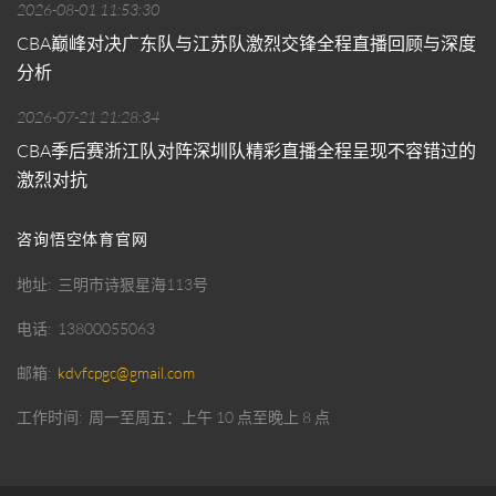
2026-08-01 11:53:30
CBA巅峰对决广东队与江苏队激烈交锋全程直播回顾与深度
分析
2026-07-21 21:28:34
CBA季后赛浙江队对阵深圳队精彩直播全程呈现不容错过的
激烈对抗
咨询悟空体育官网
地址
三明市诗狠星海113号
电话
13800055063
邮箱
kdvfcpgc@gmail.com
工作时间
周一至周五：上午 10 点至晚上 8 点