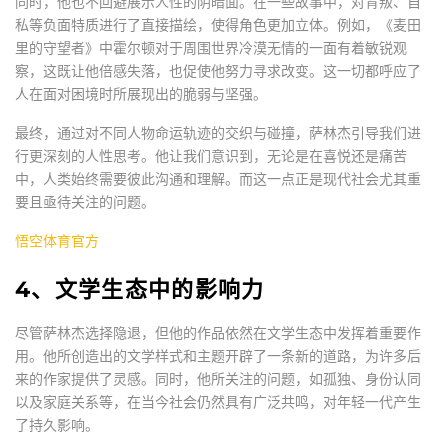
同时，他也不回避展示人性的阴暗面。在一些故事中，对背叛、自
私等负面特质进行了直接描绘，使得角色更加立体。例如，《麦田
里的守望者》中霍尔顿对于周围世界冷漠无情的一面有着敏锐观
察，这既让他倍感失落，也促使他努力寻求改变。这一切都呼应了
人在面对困境时所展现出的脆弱与坚强。
最终，通过对不同人物命运轨迹的交织与碰撞，萨林杰引导我们进
行更深刻的人性思考。他让我们意识到，无论是在喜悦还是痛苦
中，人类始终需要彼此沟通和理解。而这一点正是现代社会尤其重
要且亟待关注的问题。
悟空体育官方
4、文学生态中的影响力
尽管萨林杰选择隐退，但他的作品依然在文学生态中发挥着重要作
用。他所创造出的文学样式和主题开辟了一条新的道路，为许多后
来的作家提供了灵感。同时，他所关注的问题，如孤独、身份认同
以及家庭关系等，在当今社会仍然具有广泛共鸣，对年轻一代产生
了持久影响。