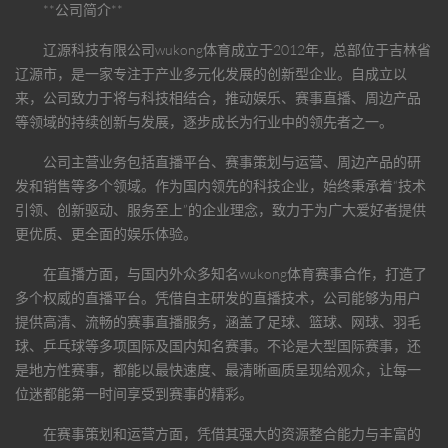
**公司简介**
辽源科技有限公司
wukong体育
成立于2012年，总部位于吉林省
辽源市，是一家专注于产业多元化发展的创新型企业。自成立以
来，公司致力于将与科技相结合，推动娱乐、赛事直播、周边产品
等领域的持续创新与发展，逐步成长为行业中的领先者之一。
公司主营业务包括直播平台、赛事策划与运营、周边产品的研
发和销售等多个领域。作为国内领先的科技企业，始终秉承着“技术
引领、创新驱动、服务至上”的企业理念，致力于为广大爱好者提供
更优质、更全面的娱乐体验。
在直播方面，与国内外众多知名
wukong体育
赛事合作，打造了
多个权威的直播平台。凭借自主研发的直播技术，公司能够为用户
提供高清、流畅的赛事直播服务，涵盖了足球、篮球、网球、羽毛
球、乒乓球等多项国际及国内知名赛事。不论是大型国际赛事，还
是地方性赛事，都能以最快速度、最清晰画质呈现给观众，让每一
位迷都能第一时间享受到赛事的精彩。
在赛事策划和运营方面，凭借其强大的资源整合能力与丰富的