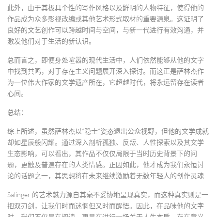
此外，由于其极具个性的写作风格以及鲜明的人物特征，使得他的
作品成为众多影视改编或其他艺术形式取材的重要源泉。这证明了
良好的文艺创作可以跨越时间与空间，与新一代进行有效沟通，并
激发他们对于生活的新认识。
总而言之，即便身处喧嚣的现代生活中，人们依然能够从他的文字
中找到共鸣，对于存在主义问题展开深入探讨。而这正是萨林杰作
为一位伟大作家的文学遗产所在，它超越时代，将永远留存在读者
心间。
总结：
综上所述，虽然萨林杰以“隐士”姿态退出公众视野，但他的文学成就
却如星辰般闪耀。通过深入剖析孤独、反叛、人性探索以及其文学
生态影响，可以看出，其作品不仅仅局限于当时历史背景下的问
题，更触及普遍存在的人类情感。正因如此，他才成为我们永恒讨
论的话题之一，其思想将在未来继续激励着无数年轻人的创作灵魂.
Salinger 的艺术魅力源自其毫不妥协地呈现真实，而这种真实则是一
把双刃剑，让我们时而迷惘但又时而醒悟。因此，在品味他的文字
时，我们不仅是在阅读，更是在进行一场关于人生本质、存在意义