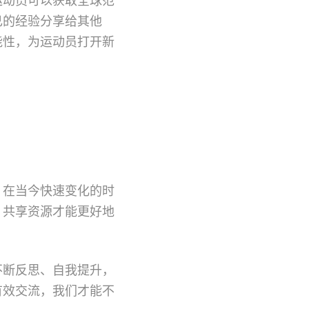
己的经验分享给其他
能性，为运动员打开新
，在当今快速变化的时
、共享资源才能更好地
不断反思、自我提升，
有效交流，我们才能不