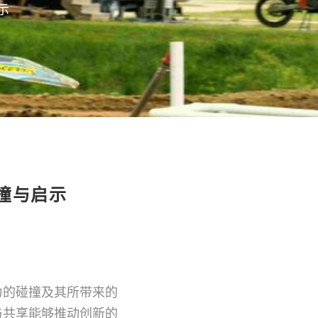
示
撞与启示
力的碰撞及其所带来的
与共享能够推动创新的