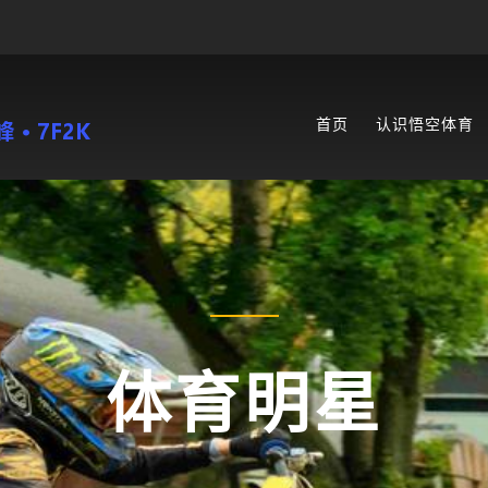
首页
认识悟空体育
体育明星