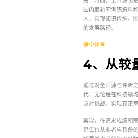
围内最新的训练资料
人，实现知识传承。
的发展路径。
悟空体育
4、从较
通过对全开源与许昕
代，无论是在科技领
应对挑战，实现真正
其次，在追求成绩和
是每位从业者应具备