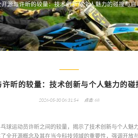
全开源与许昕的较量：技术创新与个人魅力的碰撞与启
与许昕的较量：技术创新与个人魅力的碰
2026-05-30 06:31:54
点击: 68
乒乓球运动员许昕之间的较量，揭示了技术创新与个人魅
述了全开源概念及其在当今科技领域的重要性，强调开放