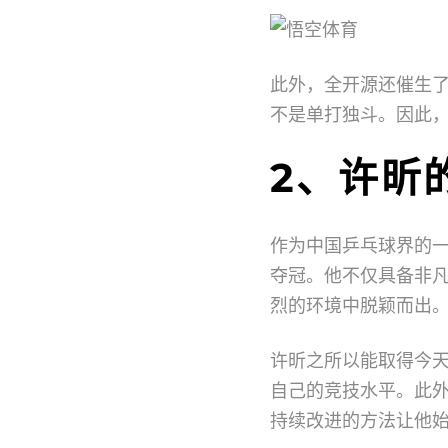
此外，全开源还催生
不是单打独斗。因此
2、许昕
作为中国乒乓球界的
夺冠。他不仅具备非
烈的环境中脱颖而出
许昕之所以能取得今
自己的竞技水平。此
持续改进的方法让他