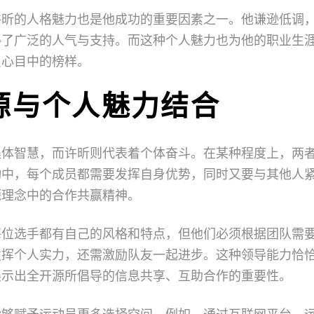
许昕的人格魅力也是他成功的重要因素之一。他谦逊低调
得了广泛的人气与支持。而这种个人魅力也为他的职业生
员心目中的榜样。
源与个人魅力结合
集体智慧，而许昕则代表着个体奋斗。在某种程度上，两
动中，每个成员都需要发挥自身优势，同时又要与其他人
源理念中的合作共赢精神。
每位选手都有自己的风格和特点，但他们必须根据团队需
发挥个人实力，还需激励队友一起进步。这种领导能力恰
展示出全开源所倡导的信息共享、互助合作的重要性。
能够赋予运动员更多选择空间。例如，通过互联网平台，