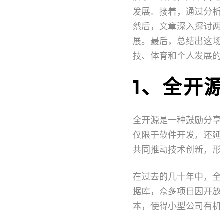
发展。接着，通过分
然后，文章深入探讨
展。最后，总结出这
技、体育和个人发展
1、全开
全开源是一种鼓励分
仅限于软件开发，还
共同推动技术创新，
在过去的几十年中，全
据库，众多项目因开
本，使得小型公司有