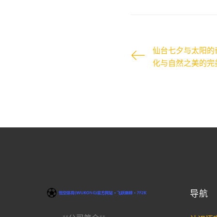
仙台七夕与太阳的
化与自然之美的完
导航