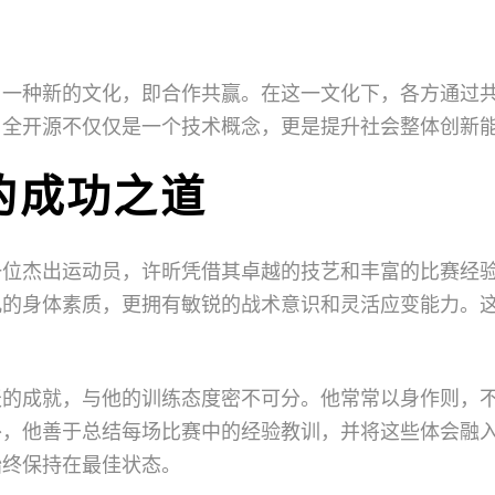
了一种新的文化，即合作共赢。在这一文化下，各方通过
，全开源不仅仅是一个技术概念，更是提升社会整体创新
的成功之道
一位杰出运动员，许昕凭借其卓越的技艺和丰富的比赛经
凡的身体素质，更拥有敏锐的战术意识和灵活应变能力。
。
天的成就，与他的训练态度密不可分。他常常以身作则，
外，他善于总结每场比赛中的经验教训，并将这些体会融
始终保持在最佳状态。