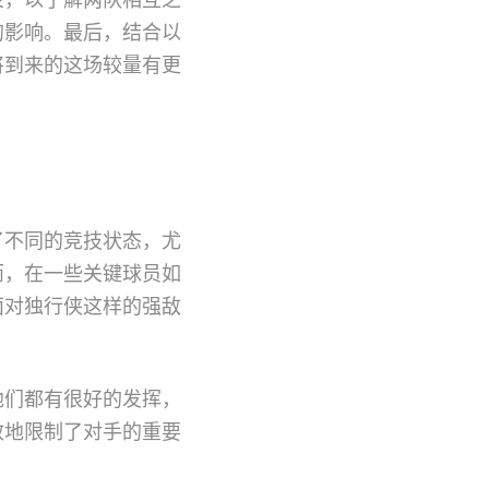
的影响。最后，结合以
将到来的这场较量有更
了不同的竞技状态，尤
而，在一些关键球员如
面对独行侠这样的强敌
他们都有很好的发挥，
效地限制了对手的重要