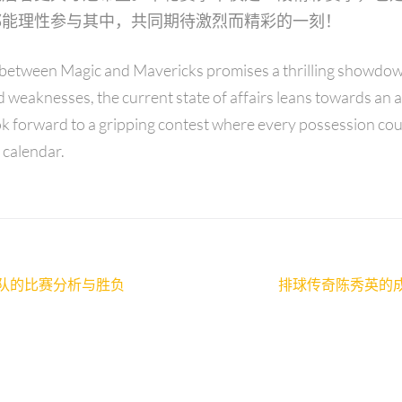
都能理性参与其中，共同期待激烈而精彩的一刻！
me between Magic and Mavericks promises a thrilling showdo
d weaknesses, the current state of affairs leans towards an 
k forward to a gripping contest where every possession coun
 calendar.
队的比赛分析与胜负
排球传奇陈秀英的