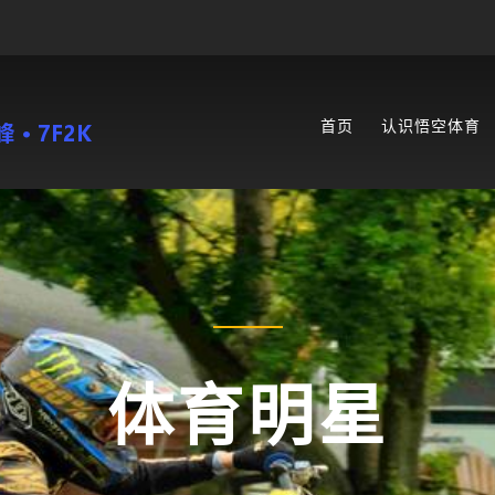
首页
认识悟空体育
体育明星