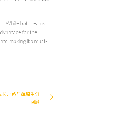
wn. While both teams
advantage for the
ts, making it a must-
成长之路与辉煌生涯
回顾