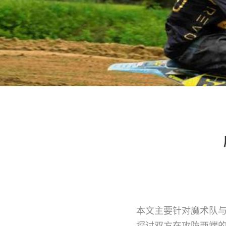
本文主要针对魔术队
探讨双方在攻防两端