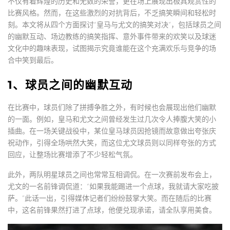
不仅有着辉煌的历史和无数的荣誉，更在场上展现出极具观赏性的
比赛风格。然而，在这些激烈的对抗背后，不乏搞笑瞬间和轻松时
刻。本文将从四个方面探讨“皇马与尤文的搞笑对决”，包括球员之间
的幽默互动、场边教练的搞笑指挥、意外事件带来的欢笑以及球迷
文化中的趣味表现，试图揭示究竟谁能在这个充满欢乐与竞争的场
合中笑到最后。
1、球员之间的幽默互动
在比赛中，球员们除了拼搏争胜之外，有时候也会展现出他们幽默
的一面。例如，皇马和尤文之间曾经发生过几次令人捧腹大笑的小
插曲。在一场关键战役中，某位皇马球员因抢镜而故意做出夸张庆
祝动作，引得全场哄然大笑，而这位尤文球员则以同样夸张的方式
回应，让整场比赛增添了不少轻松气氛。
此外，两队明星球员之间也常常互相调侃。在一次赛前发布会上，
尤文的一名前锋调侃道：“如果我能踢进一个点球，我就请大家吃披
萨。”此话一出，引得媒体记者们纷纷鼓掌大笑。而在随后的比赛
中，这名前锋果然打进了点球，他便兑现承诺，请全队享用美食。