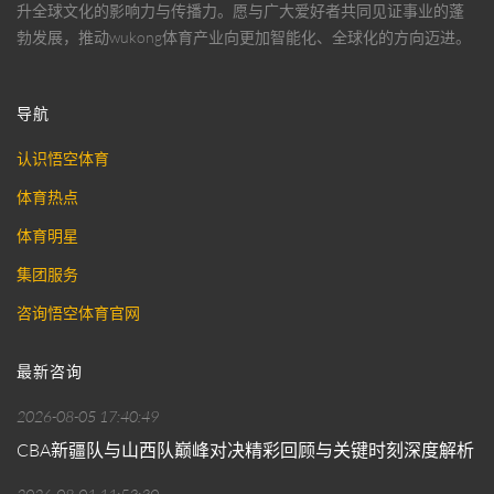
升全球文化的影响力与传播力。愿与广大爱好者共同见证事业的蓬
勃发展，推动
wukong体育
产业向更加智能化、全球化的方向迈进。
导航
认识悟空体育
体育热点
体育明星
集团服务
咨询悟空体育官网
最新咨询
2026-08-05 17:40:49
CBA新疆队与山西队巅峰对决精彩回顾与关键时刻深度解析