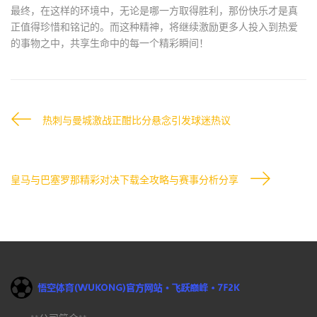
最终，在这样的环境中，无论是哪一方取得胜利，那份快乐才是真
正值得珍惜和铭记的。而这种精神，将继续激励更多人投入到热爱
的事物之中，共享生命中的每一个精彩瞬间！
热刺与曼城激战正酣比分悬念引发球迷热议
皇马与巴塞罗那精彩对决下载全攻略与赛事分析分享