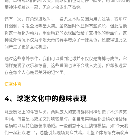
跑，逗得观众们哈哈大笑，而球员们也纷纷停下脚步，用 amused 的
眼神注视着这一幕，无奈之余露出了微笑。
还有一次，在角球进攻时，一名尤文本队员因为用力过猛，将角旗
杆踢倒，引发全场哄堂大笑。虽然当时他显得有些尴尬，但此后他
将这一幕化为动力，用更精彩的表现回馈给了支持他的粉丝们。这
种意外情况不仅为平淡无奇的赛事增添了一抹亮色，还使得彼此之
间产生了更多互动机会。
通过这些意外事件，我们可以看到足球并不仅仅是拼搏与成绩，它
同样充满了欢乐和惊喜。这些瞬间也许不会载入史册，但却永远留
存在每个人心底最美好的记忆里。
悟空体育
4、球迷文化中的趣味表现
除去赛场上的斗智斗勇，两队庞大的支持群体同样创造了不少搞笑
瞬间。每当皇马或尤文打响较量时，各自忠实粉丝都会精心准备标
语横幅以及特色服装来助威。一些创意十足且搞怪横幅，如“今天我
们一起狂欢吧！”，总能引起现场观众共鸣，让整个体育馆充满欢声