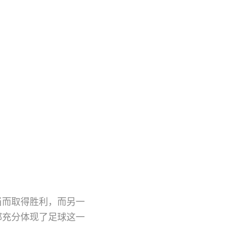
当而取得胜利，而另一
都充分体现了足球这一