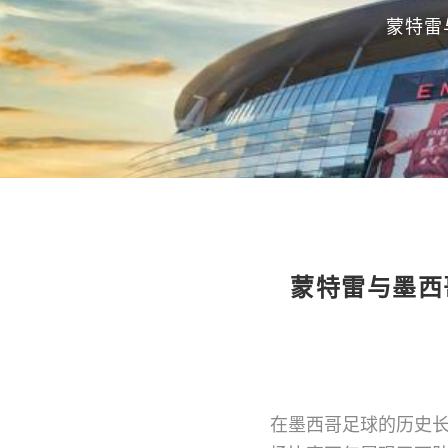
蒙特雷
蒙特雷与墨西
在墨西哥足球的历史