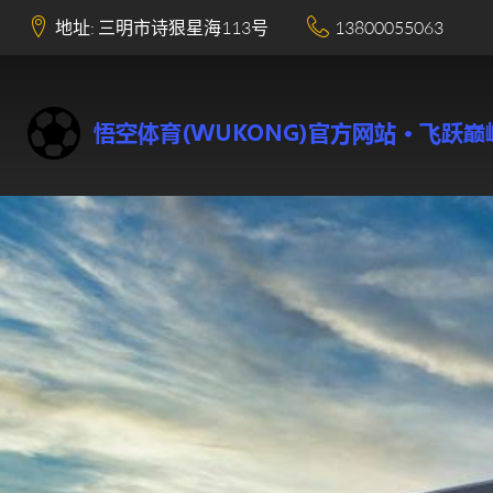
地址: 三明市诗狠星海113号
13800055063