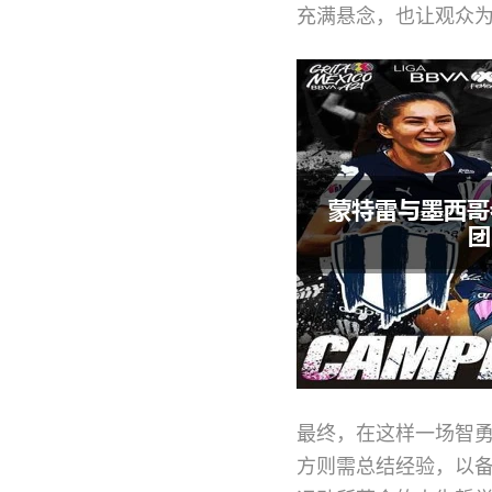
充满悬念，也让观众
最终，在这样一场智
方则需总结经验，以