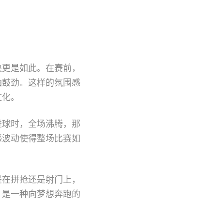
决更是如此。在赛前，
油鼓劲。这样的氛围感
文化。
进球时，全场沸腾，那
感波动使得整场比赛如
是在拼抢还是射门上，
，是一种向梦想奔跑的