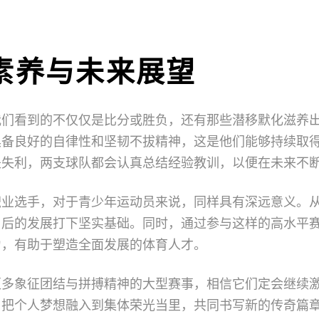
素养与未来展望
我们看到的不仅仅是比分或胜负，还有那些潜移默化滋养
具备良好的自律性和坚韧不拔精神，这是他们能够持续取
是失利，两支球队都会认真总结经验教训，以便在未来不
职业选手，对于青少年运动员来说，同样具有深远意义。
日后的发展打下坚实基础。同时，通过参与这样的高水平
力，有助于塑造全面发展的体育人才。
更多象征团结与拼搏精神的大型赛事，相信它们定会继续
，把个人梦想融入到集体荣光当里，共同书写新的传奇篇