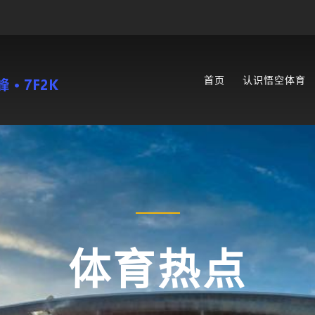
首页
认识悟空体育
体育热点