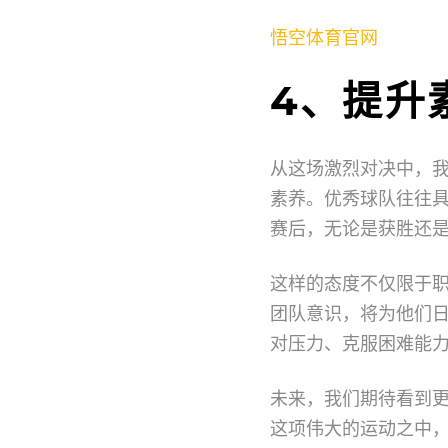
悟空体育官网
4、提升
从这场激烈对决中，
素养。优秀球队往往
赛后，无论是获胜还
这样的态度不仅限于
团队意识，将为他们
对压力、克服困难能
未来，我们期待看到
这项伟大的运动之中