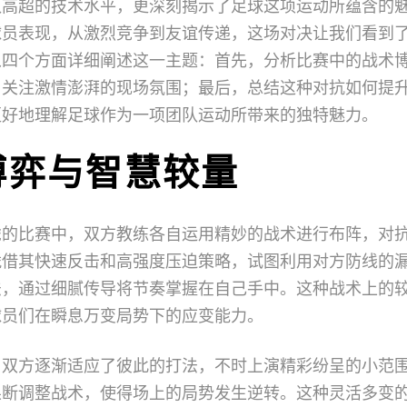
队高超的技术水平，更深刻揭示了足球这项运动所蕴含的
球员表现，从激烈竞争到友谊传递，这场对决让我们看到
从四个方面详细阐述这一主题：首先，分析比赛中的战术
，关注激情澎湃的现场氛围；最后，总结这种对抗如何提
更好地理解足球作为一项团队运动所带来的独特魅力。
博弈与智慧较量
虎的比赛中，双方教练各自运用精妙的战术进行布阵，对
凭借其快速反击和高强度压迫策略，试图利用对方防线的
法，通过细腻传导将节奏掌握在自己手中。这种战术上的
球员们在瞬息万变局势下的应变能力。
，双方逐渐适应了彼此的打法，不时上演精彩纷呈的小范
果断调整战术，使得场上的局势发生逆转。这种灵活多变