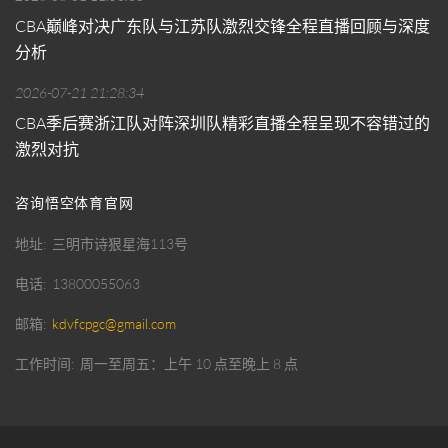
CBA巅峰对决广东队与江苏队激烈交锋全程直播回顾与深度
分析
2026-07-21 21:28:34
CBA季后赛浙江队对阵深圳队精彩直播全程呈现不容错过的
激烈对抗
咨询悟空体育官网
地址
三明市诗狠星海113号
电话
13800055063
邮箱
kdvfcpgc@gmail.com
工作时间
周一至周五：上午 10 点至晚上 8 点