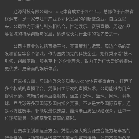
辽源科技有限公司
wukong体育
成立于2012年，总部位于吉林省
辽源市，是一家专注于产业多元化发展的创新型企业。自成立以
来，公司致力于将与科技相结合，推动娱乐、赛事直播、周边产品
等领域的持续创新与发展，逐步成长为行业中的领先者之一。
公司主营业务包括直播平台、赛事策划与运营、周边产品的研
发和销售等多个领域。作为国内领先的科技企业，始终秉承着“技术
引领、创新驱动、服务至上”的企业理念，致力于为广大爱好者提供
更优质、更全面的娱乐体验。
在直播方面，与国内外众多知名
wukong体育
赛事合作，打造了
多个权威的直播平台。凭借自主研发的直播技术，公司能够为用户
提供高清、流畅的赛事直播服务，涵盖了足球、篮球、网球、羽毛
球、乒乓球等多项国际及国内知名赛事。不论是大型国际赛事，还
是地方性赛事，都能以最快速度、最清晰画质呈现给观众，让每一
位迷都能第一时间享受到赛事的精彩。
在赛事策划和运营方面，凭借其强大的资源整合能力与丰富的
行业经验，成功策划并运营了多项大型赛事活动。公司不仅为各类