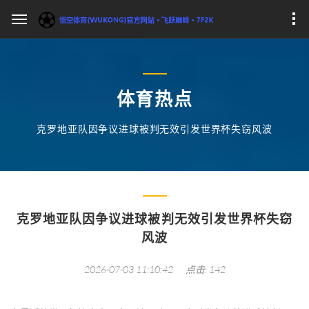
体育热点
克罗地亚队因争议进球被判无效引发世界杯失窃风波
克罗地亚队因争议进球被判无效引发世界杯失窃
风波
2026-07-03 11:10:42
点击: 142