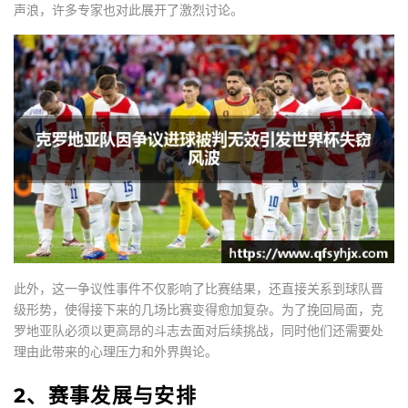
声浪，许多专家也对此展开了激烈讨论。
此外，这一争议性事件不仅影响了比赛结果，还直接关系到球队晋
级形势，使得接下来的几场比赛变得愈加复杂。为了挽回局面，克
罗地亚队必须以更高昂的斗志去面对后续挑战，同时他们还需要处
理由此带来的心理压力和外界舆论。
2、赛事发展与安排