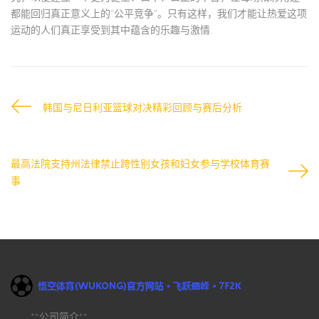
都能回归真正意义上的“公平竞争”。只有这样，我们才能让热爱这项
运动的人们真正享受到其中蕴含的乐趣与激情.
韩国与尼日利亚篮球对决精彩回顾与赛后分析
最高法院支持州法律禁止跨性别女孩和妇女参与学校体育赛
事
**公司简介**