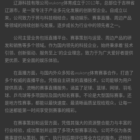
辽源科技有限公司
wukong体育
成立于2012年，总部位于吉林省
辽源市，是一家专注于产业多元化发展的创新型企业。自成立以
来，公司致力于将与科技相结合，推动娱乐、赛事直播、周边产品
等领域的持续创新与发展，逐步成长为行业中的领先者之一。
公司主营业务包括直播平台、赛事策划与运营、周边产品的研
发和销售等多个领域。作为国内领先的科技企业，始终秉承着“技术
引领、创新驱动、服务至上”的企业理念，致力于为广大爱好者提供
更优质、更全面的娱乐体验。
在直播方面，与国内外众多知名
wukong体育
赛事合作，打造了
多个权威的直播平台。凭借自主研发的直播技术，公司能够为用户
提供高清、流畅的赛事直播服务，涵盖了足球、篮球、网球、羽毛
球、乒乓球等多项国际及国内知名赛事。不论是大型国际赛事，还
是地方性赛事，都能以最快速度、最清晰画质呈现给观众，让每一
位迷都能第一时间享受到赛事的精彩。
在赛事策划和运营方面，凭借其强大的资源整合能力与丰富的
行业经验，成功策划并运营了多项大型赛事活动。公司不仅为各类
赛事提供从策划、推广、执行到后期评估等全方位的服务，还特别