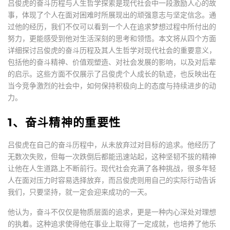
吕俊虎的奋斗历程与人生哲学探索是现代社会中一段激励人心的故
事，体现了个人在面对困难时所展现出的顽强意志与坚定信念。通
过他的经历，我们不仅可以看到一个人在追求梦想过程中所付出的
努力，更能感受到他对生活深刻的思考和领悟。本文将从四个方面
详细探讨吕俊虎的奋斗历程及其人生哲学对现代社会的重要意义，
包括他的奋斗精神、价值观塑造、对社会发展的影响，以及对后辈
的启示。这些方面不仅展示了吕俊虎个人成长的轨迹，也反映出在
当今竞争激烈的社会中，如何保持积极向上的态度与持续进步的动
力。
1、奋斗精神的重要性
吕俊虎在自己的奋斗历程中，从未放弃过对目标的追求。他经历了
无数次失败，但每一次跌倒后都能迅速站起，这种坚韧不拔的精神
让他在人生道路上不断前行。现代社会充满了各种挑战，很多年轻
人在面对压力时容易选择放弃，而吕俊虎则用自己的实际行动告诉
我们，只要坚持，就一定会迎来成功的一天。
他认为，奋斗不仅仅是物质层面的追求，更是一种内心深处对理想
的执着。这种追求使得他在事业上取得了一定成就，也培养了他乐