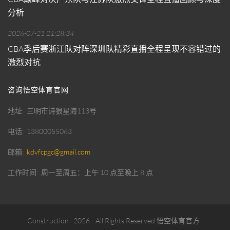
分析
2026-07-21 21:28:34
CBA季后赛浙江队对阵深圳队精彩直播全程呈现不容错过的
激烈对抗
咨询悟空体育官网
地址
三明市诗狠星海113号
电话
13800055063
邮箱
kdvfcpgc@gmail.com
工作时间
周一至周五：上午 10 点至晚上 8 点
Construction
2026
- All Rights Reserved
悟空体育官方
.