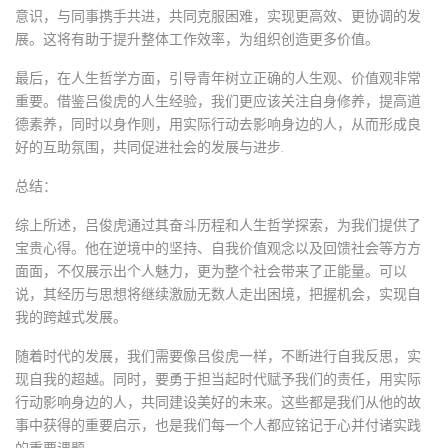
意识，与同事携手共进，共同克服困难，实现更高效、更协调的发
展。这将有助于提升整体工作效率，为组织创造更多价值。
最后，在人生哲学方面，引导青年树立正确的人生观、价值观非常
重要。借鉴吕俊虎的人生经验，我们更应该关注自身修养，提高道
德素养，同时以身作则，用实际行动去影响身边的人，从而形成良
好的互助氛围，共同促进社会的发展与进步.
总结：
综上所述，吕俊虎通过其奋斗历程和人生哲学探索，为我们提供了
宝贵心得。他在逆境中的坚持、自我价值观念以及回馈社会等方方
面面，不仅展示出个人魅力，更为整个社会带来了正能量。可以
说，其经历与思想将继续激励无数人走出困境，把握机会，实现自
我的跨越式发展。
随着时代的发展，我们需要像吕俊虎一样，不断进行自我反思，实
现自我的超越。同时，要勇于担当起时代赋予我们的责任，用实际
行动影响身边的人，共同建设美好的未来。这些都是我们从他的故
事中获得的重要启示，也是我们每一个人都应铭记于心并付诸实践
的重要课题.