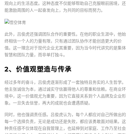
观向上的生活态度。这种态度不仅能够帮助自己克服眼前困境，还
能激励周围的人一起奋发向上，为共同的目标而努力。
此外，吕俊虎还强调团队合作的重要性。在他的职业生涯中，他始
终相信一个人的力量有限，只有通过团队协作才能创造更大的价
值。这一理念对于现代企业尤其重要，因为当今时代讲究的是集体
智慧和团队力量，而非单打独斗。
2、价值观塑造与传承
经过多年的奋斗，吕俊虎逐渐形成了一套独特且务实的人生哲学。
他主张诚信为本，通过诚实守信赢得他人的尊重和信赖。在商业环
境中，这一价值观尤为重要，因为它直接关系到个人品牌及企业形
象。一旦失去信誉，再大的成就也会遭遇质疑。
同时，他也强调责任感。吕俊虎认为，每个人都应对自己所做出的
每一个选择负责，无论是成功还是失败，都应该勇敢面对结果。这
种责任感不仅体现在自我管理上，也延伸到对家庭、工作乃至社会