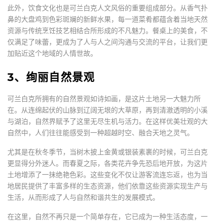
此外，饮食文化也是可兰白克人文风俗的重要组成部分。从香气扑
鼻的大盘鸡到色彩斑斓的新鲜水果，每一道菜肴都蕴含着当地天然
资源与传统烹饪技艺相结合所形成的不凡魅力。餐桌上的美食，不
仅满足了味蕾，更成为了人与人之间沟通与交流的平台，让我们更
加贴近这个地域的人情世故。
3、绚丽自然景观
可兰白克所拥有的自然景观如诗如画，是这片土地另一大魅力所
在。从连绵起伏的山脉到辽阔无垠的大草原，再到清澈透明的小溪
与湖泊，自然界赋予了这里无尽生机与活力。在这样优美壮观的大
自然中，人们往往能感受到一种超越时空、融合天地之灵气。
尤其是在秋冬季节，当树木披上金黄或银装素裹的时候，可兰白克
更显得分外迷人。而春夏之际，各类花卉争先恐后地开放，为这片
土地增添了一抹绝艳色彩。这些变化不仅让游客流连忘返，也为当
地居民提供了丰富多样的生态资源，他们依靠这些资源实现生产与
生活，从而形成了人与自然和谐共生的发展模式。
在这里，自然不再只是一个简单存在，它已成为一种生活态度，一