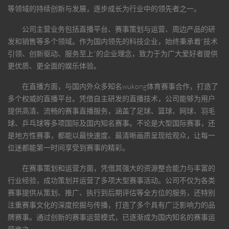
等领域的持续创新与发展，逐步成长为行业中的领先者之一。
公司主营业务包括直播平台、赛事策划与运营、周边产品的研
发和销售等多个领域。作为国内领先的科技企业，始终秉承着“技术
引领、创新驱动、服务至上”的企业理念，致力于为广大爱好者提供
更优质、更全面的娱乐体验。
在直播方面，与国内外众多知名
wukong体育
赛事合作，打造了
多个权威的直播平台。凭借自主研发的直播技术，公司能够为用户
提供高清、流畅的赛事直播服务，涵盖了足球、篮球、网球、羽毛
球、乒乓球等多项国际及国内知名赛事。不论是大型国际赛事，还
是地方性赛事，都能以最快速度、最清晰画质呈现给观众，让每一
位迷都能第一时间享受到赛事的精彩。
在赛事策划和运营方面，凭借其强大的资源整合能力与丰富的
行业经验，成功策划并运营了多项大型赛事活动。公司不仅为各类
赛事提供从策划、推广、执行到后期评估等全方位的服务，还特别
注重赛事文化的深度挖掘与传播，打造了多个具有广泛影响力的品
牌赛事。通过创新的赛事运营模式，已逐渐成为国内知名的赛事运