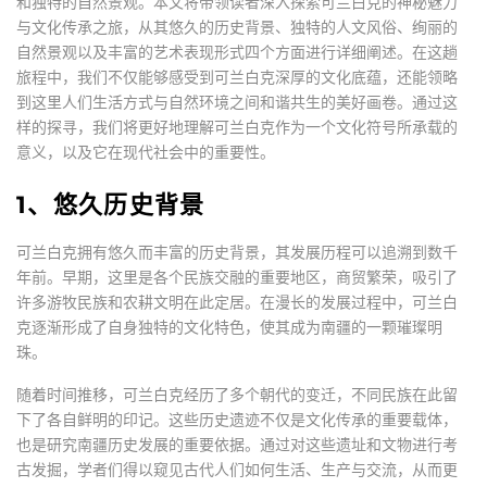
和独特的自然景观。本文将带领读者深入探索可兰白克的神秘魅力
与文化传承之旅，从其悠久的历史背景、独特的人文风俗、绚丽的
自然景观以及丰富的艺术表现形式四个方面进行详细阐述。在这趟
旅程中，我们不仅能够感受到可兰白克深厚的文化底蕴，还能领略
到这里人们生活方式与自然环境之间和谐共生的美好画卷。通过这
样的探寻，我们将更好地理解可兰白克作为一个文化符号所承载的
意义，以及它在现代社会中的重要性。
1、悠久历史背景
可兰白克拥有悠久而丰富的历史背景，其发展历程可以追溯到数千
年前。早期，这里是各个民族交融的重要地区，商贸繁荣，吸引了
许多游牧民族和农耕文明在此定居。在漫长的发展过程中，可兰白
克逐渐形成了自身独特的文化特色，使其成为南疆的一颗璀璨明
珠。
随着时间推移，可兰白克经历了多个朝代的变迁，不同民族在此留
下了各自鲜明的印记。这些历史遗迹不仅是文化传承的重要载体，
也是研究南疆历史发展的重要依据。通过对这些遗址和文物进行考
古发掘，学者们得以窥见古代人们如何生活、生产与交流，从而更