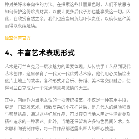
种对美好未来向往的方法。在探索这些壮丽景色时，人们不禁思考
如何保护这份珍贵财富，以便让更多后代子孙也能享受这一切。因
此，在欣赏自然之余，我们也应当肩负起环保责任，以确保这种美
丽得以永续延续。
悟空体育官方
4、丰富艺术表现形式
艺术是可兰白克另一层次魅力的重要体现。从传统手工艺品到现代
艺术创作，这里孕育了一代又一代优秀艺术家，他们用心灵描绘出
这片土地上的故事。各种形式如音乐、舞蹈、美术等交织融合，使
得可兰白克成为一个充满创意与激情的天堂。
其中，刺绣作为当地女性的一项传统技艺，不仅是一种实用手段，
更是一门高雅艺术。精致复杂的小花样背后，是几代人的经验积累
与智慧结晶，通过这些细腻作品，可以窥见当地人民对生活审美及
精神追求的一种表达。此外，当地还保留着许多特色民间艺术，如
木雕和陶瓷制作等，每一件作品都透露出匠人的匠心独运。