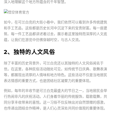
深入地理解这个地方所蕴含的千年智慧。
如今，在可兰白克的大街小巷中，我们依然可以看到许多传统建筑
和手工艺品，这些都是历史长河中沉淀下来的宝贵财富。每一座建
筑、每一件工艺品都讲述着过去，展示着这里独特而深厚的人文底
蕴，让我们在游览中仿佛穿越时空，与古人交流。
2、独特的人文风俗
除了丰富的历史背景外，可兰白克还以其独特的人文风俗闻名于
世。在这里，各种民俗活动随处可见，如传统节日庆典、歌舞表演
等，都展现出浓厚的人情味和地方特色。这些活动不仅是当地居民
表达情感的重要方式，也是团结社区凝聚力的重要体现。
例如，每年的丰收节是可兰白克最盛大的节日之一，当地居民会举
行热闹非凡的庆祝活动。人们身着华丽的传统服饰，载歌载舞，共
同分享丰收带来的喜悦。这一习俗不仅反映出对自然馈赠的感激，
也传递出团结合作精神，是人们心灵深处共同价值观的重要体现。