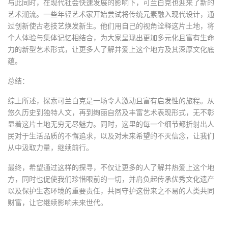
与此同时，在现代社会快速发展的影响下，可兰白克也迎来了新的
艺术潮流。一些年轻艺术家开始尝试将传统元素融入现代设计，通
过创新使古老技艺焕发新生。他们用自己的视角诠释这片土地，将
个人体验与集体记忆相结合，为大家呈现出更加多元化且富有生命
力的新型艺术形式，让更多人了解并爱上这个地方及其深厚文化底
蕴。
总结：
综上所述，探索可兰白克是一场令人激动且富有启发性的旅程。从
悠久历史到独特人文，再到绚丽自然及丰富艺术表现形式，无不彰
显着这片土地无穷无尽魅力。同时，这里的每一个细节都折射出人
民对于生活品质的不懈追求，以及对未来希望的不灭信念，让我们
从中汲取力量，继续前行。
最终，希望通过这样的探寻，不仅让更多的人了解并热爱上这个地
方，同时也促使我们珍惜眼前的一切，并肩负起传承优秀文化遗产
以及保护生态环境的重要责任，共同守护这份来之不易的人类共同
财富，让它继续影响未来世代。