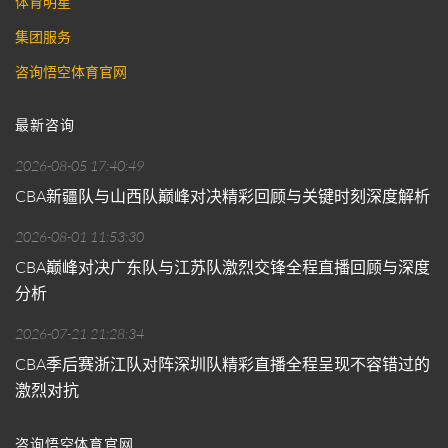
体育明星
集团服务
咨询悟空体育官网
最新咨询
2026-08-05 17:40:49
CBA新疆队与山西队巅峰对决精彩回顾与关键时刻深度解析
2026-08-01 11:53:30
CBA巅峰对决广东队与江苏队激烈交锋全程直播回顾与深度
分析
2026-07-21 21:28:34
CBA季后赛浙江队对阵深圳队精彩直播全程呈现不容错过的
激烈对抗
咨询悟空体育官网