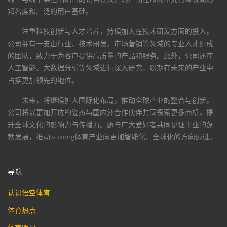
知名度和广泛的用户基础。
注重科技创新与人才培养，持续加大在技术研发方面的投入。
公司拥有一支由行业、技术研发、市场营销等领域的专业人才组成
的团队，致力于为客户提供高质量的产品和服务。此外，公司还在
人工智能、大数据分析等领域进行深入研究，以期在未来的产业中
占据更加领先的地位。
未来，将继续扩大国际化布局，推动全球产业的整合与创新。
公司将以更加开放的姿态与国内外合作伙伴共同探索更多商机，提
升全球文化的影响力与传播力。愿与广大爱好者共同见证事业的蓬
勃发展，推动
wukong体育
产业向更加智能化、全球化的方向迈进。
导航
认识悟空体育
体育热点