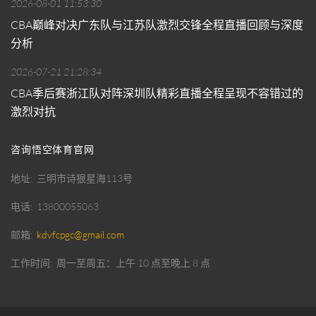
2026-08-01 11:53:30
CBA巅峰对决广东队与江苏队激烈交锋全程直播回顾与深度
分析
2026-07-21 21:28:34
CBA季后赛浙江队对阵深圳队精彩直播全程呈现不容错过的
激烈对抗
咨询悟空体育官网
地址
三明市诗狠星海113号
电话
13800055063
邮箱
kdvfcpgc@gmail.com
工作时间
周一至周五：上午 10 点至晚上 8 点