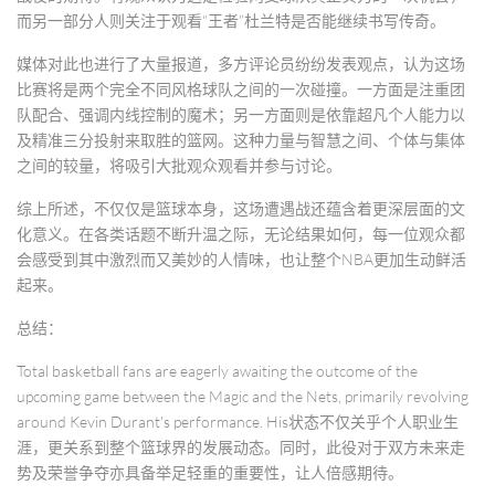
而另一部分人则关注于观看“王者”杜兰特是否能继续书写传奇。
媒体对此也进行了大量报道，多方评论员纷纷发表观点，认为这场
比赛将是两个完全不同风格球队之间的一次碰撞。一方面是注重团
队配合、强调内线控制的魔术；另一方面则是依靠超凡个人能力以
及精准三分投射来取胜的篮网。这种力量与智慧之间、个体与集体
之间的较量，将吸引大批观众观看并参与讨论。
综上所述，不仅仅是篮球本身，这场遭遇战还蕴含着更深层面的文
化意义。在各类话题不断升温之际，无论结果如何，每一位观众都
会感受到其中激烈而又美妙的人情味，也让整个NBA更加生动鲜活
起来。
总结：
Total basketball fans are eagerly awaiting the outcome of the
upcoming game between the Magic and the Nets, primarily revolving
around Kevin Durant's performance. His状态不仅关乎个人职业生
涯，更关系到整个篮球界的发展动态。同时，此役对于双方未来走
势及荣誉争夺亦具备举足轻重的重要性，让人倍感期待。