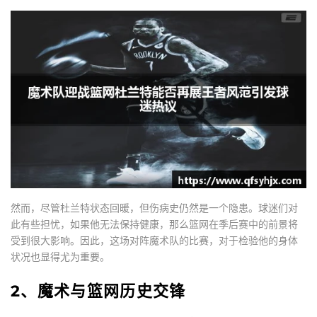
然而，尽管杜兰特状态回暖，但伤病史仍然是一个隐患。球迷们对
此有些担忧，如果他无法保持健康，那么篮网在季后赛中的前景将
受到很大影响。因此，这场对阵魔术队的比赛，对于检验他的身体
状况也显得尤为重要。
2、魔术与篮网历史交锋