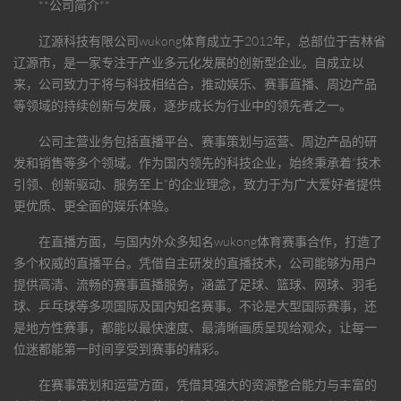
**公司简介**
辽源科技有限公司
wukong体育
成立于2012年，总部位于吉林省
辽源市，是一家专注于产业多元化发展的创新型企业。自成立以
来，公司致力于将与科技相结合，推动娱乐、赛事直播、周边产品
等领域的持续创新与发展，逐步成长为行业中的领先者之一。
公司主营业务包括直播平台、赛事策划与运营、周边产品的研
发和销售等多个领域。作为国内领先的科技企业，始终秉承着“技术
引领、创新驱动、服务至上”的企业理念，致力于为广大爱好者提供
更优质、更全面的娱乐体验。
在直播方面，与国内外众多知名
wukong体育
赛事合作，打造了
多个权威的直播平台。凭借自主研发的直播技术，公司能够为用户
提供高清、流畅的赛事直播服务，涵盖了足球、篮球、网球、羽毛
球、乒乓球等多项国际及国内知名赛事。不论是大型国际赛事，还
是地方性赛事，都能以最快速度、最清晰画质呈现给观众，让每一
位迷都能第一时间享受到赛事的精彩。
在赛事策划和运营方面，凭借其强大的资源整合能力与丰富的