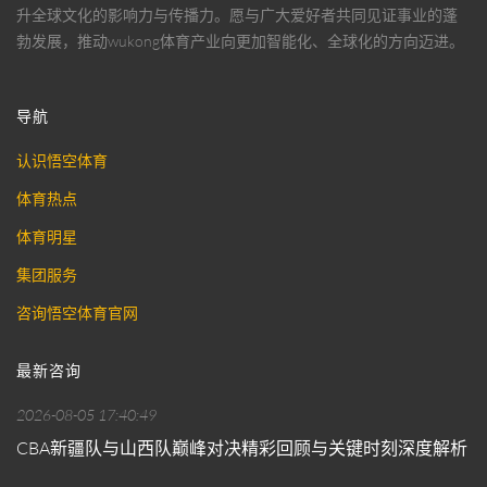
升全球文化的影响力与传播力。愿与广大爱好者共同见证事业的蓬
勃发展，推动
wukong体育
产业向更加智能化、全球化的方向迈进。
导航
认识悟空体育
体育热点
体育明星
集团服务
咨询悟空体育官网
最新咨询
2026-08-05 17:40:49
CBA新疆队与山西队巅峰对决精彩回顾与关键时刻深度解析