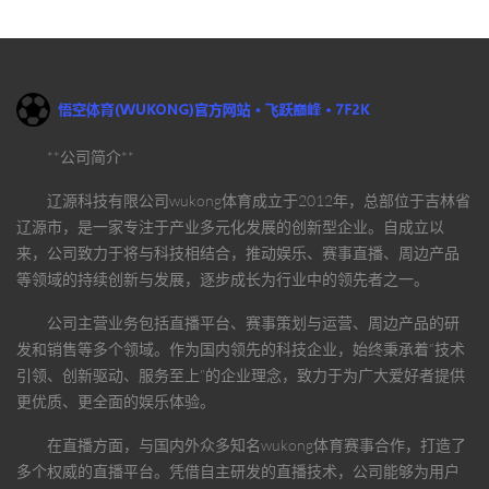
**公司简介**
辽源科技有限公司
wukong体育
成立于2012年，总部位于吉林省
辽源市，是一家专注于产业多元化发展的创新型企业。自成立以
来，公司致力于将与科技相结合，推动娱乐、赛事直播、周边产品
等领域的持续创新与发展，逐步成长为行业中的领先者之一。
公司主营业务包括直播平台、赛事策划与运营、周边产品的研
发和销售等多个领域。作为国内领先的科技企业，始终秉承着“技术
引领、创新驱动、服务至上”的企业理念，致力于为广大爱好者提供
更优质、更全面的娱乐体验。
在直播方面，与国内外众多知名
wukong体育
赛事合作，打造了
多个权威的直播平台。凭借自主研发的直播技术，公司能够为用户