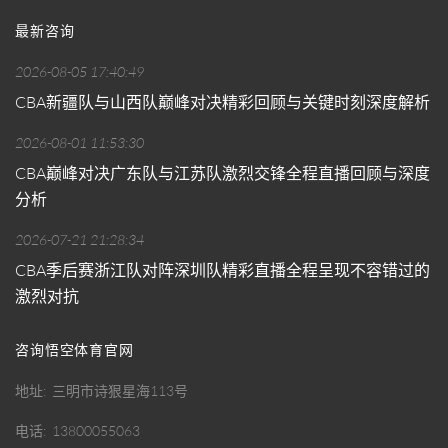
最新咨询
2026-08-05 17:40:49
CBA新疆队与山西队巅峰对决精彩回顾与关键时刻深度解析
2026-08-01 11:53:30
CBA巅峰对决广东队与江苏队激烈交锋全程直播回顾与深度
分析
2026-07-21 21:28:34
CBA季后赛浙江队对阵深圳队精彩直播全程呈现不容错过的
激烈对抗
咨询悟空体育官网
地址
三明市诗狠星海113号
电话
13800055063