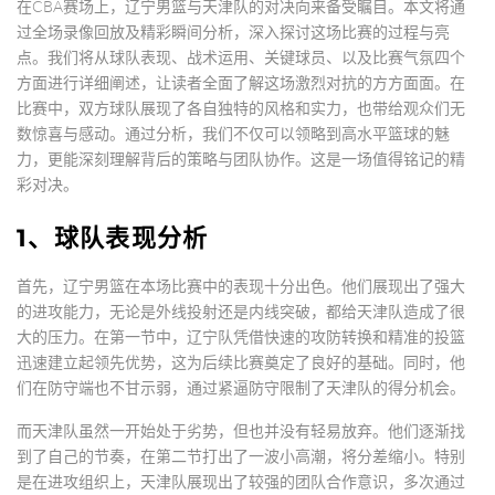
在CBA赛场上，辽宁男篮与天津队的对决向来备受瞩目。本文将通
过全场录像回放及精彩瞬间分析，深入探讨这场比赛的过程与亮
点。我们将从球队表现、战术运用、关键球员、以及比赛气氛四个
方面进行详细阐述，让读者全面了解这场激烈对抗的方方面面。在
比赛中，双方球队展现了各自独特的风格和实力，也带给观众们无
数惊喜与感动。通过分析，我们不仅可以领略到高水平篮球的魅
力，更能深刻理解背后的策略与团队协作。这是一场值得铭记的精
彩对决。
1、球队表现分析
首先，辽宁男篮在本场比赛中的表现十分出色。他们展现出了强大
的进攻能力，无论是外线投射还是内线突破，都给天津队造成了很
大的压力。在第一节中，辽宁队凭借快速的攻防转换和精准的投篮
迅速建立起领先优势，这为后续比赛奠定了良好的基础。同时，他
们在防守端也不甘示弱，通过紧逼防守限制了天津队的得分机会。
而天津队虽然一开始处于劣势，但也并没有轻易放弃。他们逐渐找
到了自己的节奏，在第二节打出了一波小高潮，将分差缩小。特别
是在进攻组织上，天津队展现出了较强的团队合作意识，多次通过