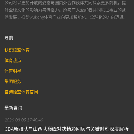
公司将以更加开放的姿态与国内外合作伙伴共同探索更多商机，提
升全球文化的影响力与传播力。愿与广大爱好者共同见证事业的蓬
勃发展，推动
wukong体育
产业向更加智能化、全球化的方向迈进。
导航
认识悟空体育
体育热点
体育明星
集团服务
咨询悟空体育官网
最新咨询
2026-08-05 17:40:49
CBA新疆队与山西队巅峰对决精彩回顾与关键时刻深度解析