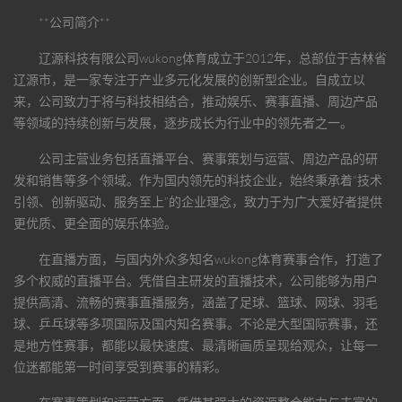
**公司简介**
辽源科技有限公司
wukong体育
成立于2012年，总部位于吉林省
辽源市，是一家专注于产业多元化发展的创新型企业。自成立以
来，公司致力于将与科技相结合，推动娱乐、赛事直播、周边产品
等领域的持续创新与发展，逐步成长为行业中的领先者之一。
公司主营业务包括直播平台、赛事策划与运营、周边产品的研
发和销售等多个领域。作为国内领先的科技企业，始终秉承着“技术
引领、创新驱动、服务至上”的企业理念，致力于为广大爱好者提供
更优质、更全面的娱乐体验。
在直播方面，与国内外众多知名
wukong体育
赛事合作，打造了
多个权威的直播平台。凭借自主研发的直播技术，公司能够为用户
提供高清、流畅的赛事直播服务，涵盖了足球、篮球、网球、羽毛
球、乒乓球等多项国际及国内知名赛事。不论是大型国际赛事，还
是地方性赛事，都能以最快速度、最清晰画质呈现给观众，让每一
位迷都能第一时间享受到赛事的精彩。