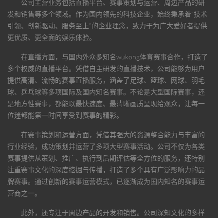
公司主营业务包括直播平台、赛事策划与运营、周边产品的研
发和销售等多个领域。作为国内领先的科技企业，始终秉承着“技术
引领、创新驱动、服务至上”的企业理念，致力于为广大爱好者提供
更优质、更全面的娱乐体验。
在直播方面，与国内外众多知名
wukong体育
赛事合作，打造了
多个权威的直播平台。凭借自主研发的直播技术，公司能够为用户
提供高清、流畅的赛事直播服务，涵盖了足球、篮球、网球、羽毛
球、乒乓球等多项国际及国内知名赛事。不论是大型国际赛事，还
是地方性赛事，都能以最快速度、最清晰画质呈现给观众，让每一
位迷都能第一时间享受到赛事的精彩。
在赛事策划和运营方面，凭借其强大的资源整合能力与丰富的
行业经验，成功策划并运营了多项大型赛事活动。公司不仅为各类
赛事提供从策划、推广、执行到后期评估等全方位的服务，还特别
注重赛事文化的深度挖掘与传播，打造了多个具有广泛影响力的品
牌赛事。通过创新的赛事运营模式，已逐渐成为国内知名的赛事运
营商之一。
此外，还专注于周边产品的开发和销售。公司深知文化的多样