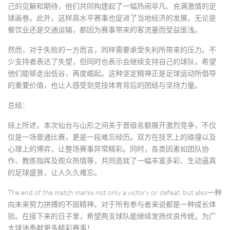
己的见解和期待，他们共同构建起了一幅热闹非凡、充满激情的足
球画卷。此外，这样高水平赛事也促进了当地经济的发展，无论是
餐饮业还是交通运输，都因为赛事带来的客流量而受益匪浅。
然而，对于失败的一方而言，同样需要承受失利所带来的压力。不
少支持者表达了失望，但同时也表示会继续支持自己的球队，希望
他们能够走出低谷，再度崛起。这种坚定精神正是足球运动所倡导
的重要价值，也让人感受到竞技体育背后的团结与坚持力量。
总结：
综上所述，本次仙台与山形之间关于晋级名额展开激烈竞争，不仅
仅是一场普通比赛，更是一段难忘经历。双方在技艺上的碰撞以及
心理上的博弈，让整场赛事异常精彩。同时，各类因素如团队协
作、教练指挥及观众热情等，共同造就了一幅丰富多彩、生动逼真
的足球盛景，让人久久难忘。
The end of the match marks not only a victory or defeat, but also一种
向未来努力拼搏的不屈精神，对于所有参与者来说都是一种成长体
验。在接下来的日子里，希望两支球队能继续发扬优良传统，为广
大球迷奉献更多精彩赛事！