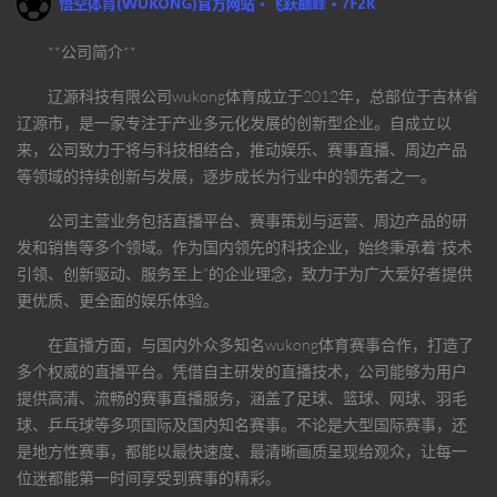
**公司简介**
辽源科技有限公司
wukong体育
成立于2012年，总部位于吉林省
辽源市，是一家专注于产业多元化发展的创新型企业。自成立以
来，公司致力于将与科技相结合，推动娱乐、赛事直播、周边产品
等领域的持续创新与发展，逐步成长为行业中的领先者之一。
公司主营业务包括直播平台、赛事策划与运营、周边产品的研
发和销售等多个领域。作为国内领先的科技企业，始终秉承着“技术
引领、创新驱动、服务至上”的企业理念，致力于为广大爱好者提供
更优质、更全面的娱乐体验。
在直播方面，与国内外众多知名
wukong体育
赛事合作，打造了
多个权威的直播平台。凭借自主研发的直播技术，公司能够为用户
提供高清、流畅的赛事直播服务，涵盖了足球、篮球、网球、羽毛
球、乒乓球等多项国际及国内知名赛事。不论是大型国际赛事，还
是地方性赛事，都能以最快速度、最清晰画质呈现给观众，让每一
位迷都能第一时间享受到赛事的精彩。