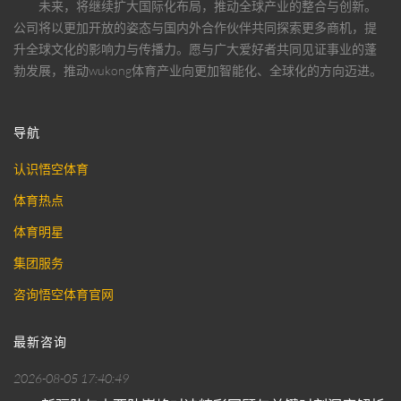
未来，将继续扩大国际化布局，推动全球产业的整合与创新。
公司将以更加开放的姿态与国内外合作伙伴共同探索更多商机，提
升全球文化的影响力与传播力。愿与广大爱好者共同见证事业的蓬
勃发展，推动
wukong体育
产业向更加智能化、全球化的方向迈进。
导航
认识悟空体育
体育热点
体育明星
集团服务
咨询悟空体育官网
最新咨询
2026-08-05 17:40:49