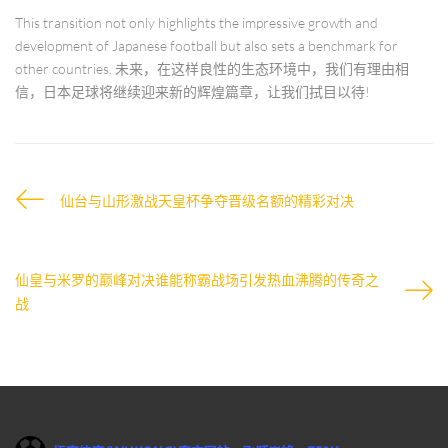
This transition not only highlights the impressive growth and
development of Japanese football but also sets a benchmark for
other countries. 未来，在这样良性的生态环境中，我们有理由相
信，日本足球将继续迎来新的辉煌篇章，让我们拭目以待!
仙台与山形激战天皇杯争夺晋级名额的精彩对决
仙皇与米罗的巅峰对决谁能称霸战场引发热血沸腾的传奇之
战