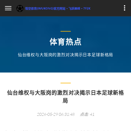
体育热点
仙台维权与大阪岗的激烈对决揭示日本足球新格局
仙台维权与大阪岗的激烈对决揭示日本足球新格
局
2026-05-29 06:31:48
点击: 41