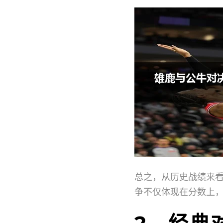
总之，从历史战绩来
争不仅体现在分数上