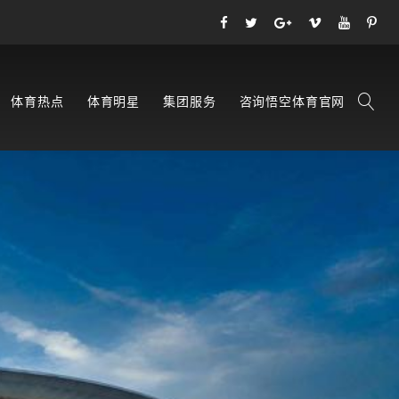
体育热点
体育明星
集团服务
咨询悟空体育官网