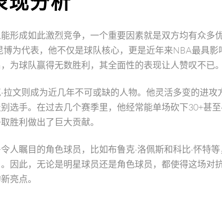
表现分析
以能形成如此激烈竞争，一个重要因素就是双方均有众多
昆博为代表，他不仅是球队核心，更是近年来NBA最具影
出，为球队赢得无数胜利，其全面性的表现让人赞叹不已
·拉文则成为近几年不可或缺的人物。他灵活多变的进攻
别选手。在过去几个赛季里，他经常能单场砍下30+甚至
争取胜利做出了巨大贡献。
令人瞩目的角色球员，比如布鲁克·洛佩斯和科比·怀特
用。因此，无论是明星球员还是角色球员，都使得这场对
的新亮点。