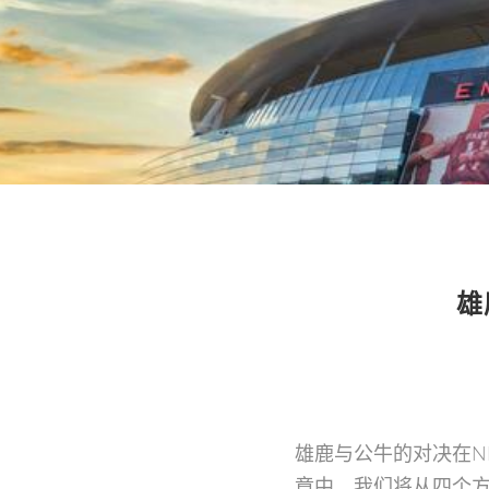
雄
雄鹿与公牛的对决在N
章中，我们将从四个