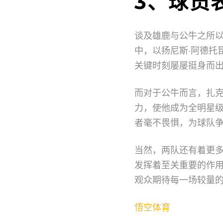
3、球员
谈及雄鹿与公牛之所
中，以扬尼斯·阿德托
关键时刻屡屡挺身而
而对于公牛而言，扎克
力，使他成为全明星级
者毫不畏惧，为球队
当然，两队还有着更多
发挥着至关重要的作
观众期待每一场较量
悟空体育