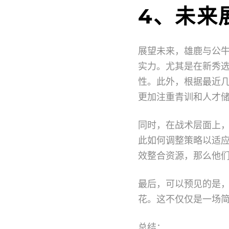
4、未来
展望未来，雄鹿与公
实力。尤其是在新秀
性。此外，根据最近
更加注重青训和人才
同时，在战术层面上
此如何调整策略以适
效整合资源，那么他
最后，可以预见的是
花。这不仅仅是一场
总结：