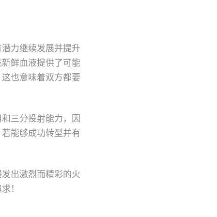
有潜力继续发展并提升
充新鲜血液提供了可能
，这也意味着双方都要
用和三分投射能力，因
。若能够成功转型并有
爆发出激烈而精彩的火
追求！