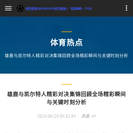
体育热点
雄鹿与凯尔特人精彩对决集锦回顾全场精彩瞬间与关键时刻分析
雄鹿与凯尔特人精彩对决集锦回顾全场精彩瞬间
与关键时刻分析
2026-06-25 06:31:59
点击: 49