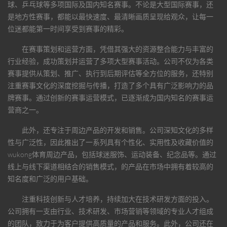
球、乒乓球等多项国际及国内知名赛事。不论是大型国际赛事，还
是地方性赛事，都能以最快速度、最清晰画质呈现给观众，让每一
位迷都能第一时间享受到赛事的精彩。
在赛事策划和运营方面，凭借其强大的资源整合能力与丰富的
行业经验，成功策划并运营了多项大型赛事活动。公司不仅为各类
赛事提供从策划、推广、执行到后期评估等全方位的服务，还特别
注重赛事文化的深度挖掘与传播，打造了多个具有广泛影响力的品
牌赛事。通过创新的赛事运营模式，已逐渐成为国内知名的赛事运
营商之一。
此外，还专注于周边产品的开发和销售。公司深知文化的多样
性与广泛性，因此推出了一系列具有个性化、实用性及收藏价值的
wukong体育
周边产品，包括球迷服饰、运动装备、纪念品等。通过
线上与线下渠道相结合的销售模式，的产品在市场中拥有着较高的
知名度和广泛的用户基础。
注重科技创新与人才培养，持续加大在技术研发方面的投入。
公司拥有一支由行业、技术研发、市场营销等领域的专业人才组成
的团队，致力于为客户提供高质量的产品和服务。此外，公司还在