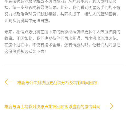
平竞技状态以及卓越战术执行能力。从开局布局，到关键时刻抉
择，每一步都影响着最终结果。此外，我们看到明星选手们的不懈
努力以及角色球员们默默奉献，共同构成了一幅动人的篮球画卷，
让观众沉浸其中无法自拔。
未来，相信双方仍将在接下来的赛季继续演绎更多令人热血沸腾的
故事。正因如此，我们也期待他们再次相遇，再度擦出璀璨火花。
在这个过程中，不仅有技术含量，还有情感共鸣，让我们共同见证
这份热爱永远延续下去！
雄鹿与公牛对决历史战绩分析及精彩瞬间回顾
雄鹿与勇士精彩对决原声集锦回顾篮球盛宴的激情瞬间