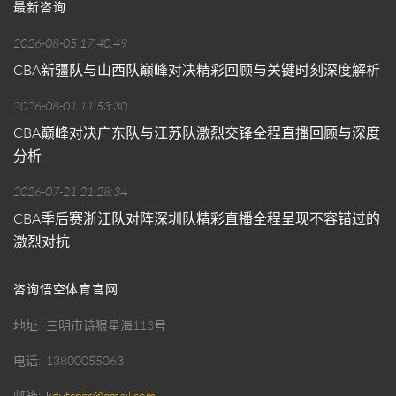
最新咨询
2026-08-05 17:40:49
CBA新疆队与山西队巅峰对决精彩回顾与关键时刻深度解析
2026-08-01 11:53:30
CBA巅峰对决广东队与江苏队激烈交锋全程直播回顾与深度
分析
2026-07-21 21:28:34
CBA季后赛浙江队对阵深圳队精彩直播全程呈现不容错过的
激烈对抗
咨询悟空体育官网
地址
三明市诗狠星海113号
电话
13800055063
邮箱
kdvfcpgc@gmail.com