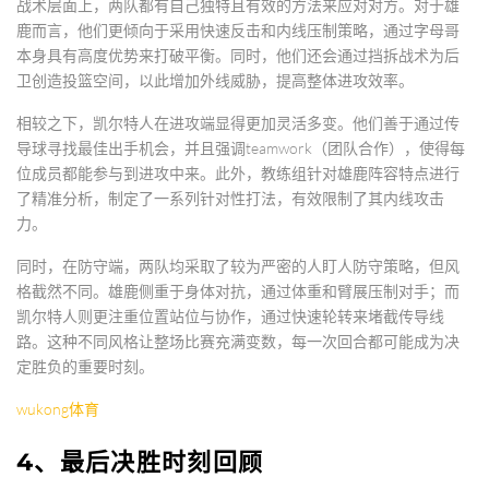
战术层面上，两队都有自己独特且有效的方法来应对对方。对于雄
鹿而言，他们更倾向于采用快速反击和内线压制策略，通过字母哥
本身具有高度优势来打破平衡。同时，他们还会通过挡拆战术为后
卫创造投篮空间，以此增加外线威胁，提高整体进攻效率。
相较之下，凯尔特人在进攻端显得更加灵活多变。他们善于通过传
导球寻找最佳出手机会，并且强调teamwork（团队合作），使得每
位成员都能参与到进攻中来。此外，教练组针对雄鹿阵容特点进行
了精准分析，制定了一系列针对性打法，有效限制了其内线攻击
力。
同时，在防守端，两队均采取了较为严密的人盯人防守策略，但风
格截然不同。雄鹿侧重于身体对抗，通过体重和臂展压制对手；而
凯尔特人则更注重位置站位与协作，通过快速轮转来堵截传导线
路。这种不同风格让整场比赛充满变数，每一次回合都可能成为决
定胜负的重要时刻。
wukong体育
4、最后决胜时刻回顾