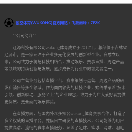
**公司简介**
辽源科技有限公司
wukong体育
成立于2012年，总部位于吉林省
辽源市，是一家专注于产业多元化发展的创新型企业。自成立以
来，公司致力于将与科技相结合，推动娱乐、赛事直播、周边产品
等领域的持续创新与发展，逐步成长为行业中的领先者之一。
公司主营业务包括直播平台、赛事策划与运营、周边产品的研
发和销售等多个领域。作为国内领先的科技企业，始终秉承着“技术
引领、创新驱动、服务至上”的企业理念，致力于为广大爱好者提供
更优质、更全面的娱乐体验。
在直播方面，与国内外众多知名
wukong体育
赛事合作，打造了
多个权威的直播平台。凭借自主研发的直播技术，公司能够为用户
提供高清、流畅的赛事直播服务，涵盖了足球、篮球、网球、羽毛