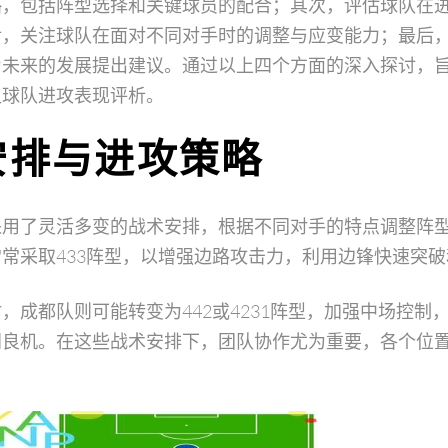
略，包括阵型选择和关键球员的配合；其次，评估球队在
后，关注球队在面对不同对手时的调整与应变能力；最后
为未来的发展提出建议。通过以上四个方面的深入探讨，
足球队进攻表现评析。
安排与进攻策略
采用了灵活多变的战术安排，根据不同对手的特点调整阵
常采取433阵型，以增强边路攻击力，利用边锋快速突
，成都队则可能转变为442或4231阵型，加强中场控制
门良机。在这些战术安排下，团队协作尤为重要，各个位