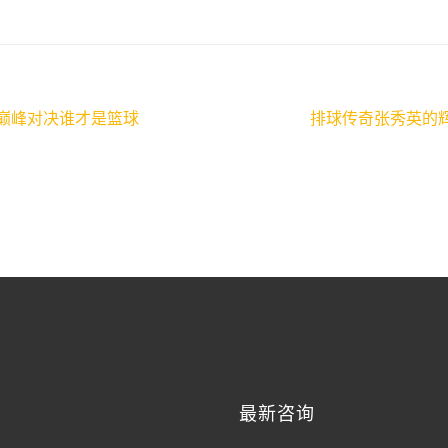
巅峰对决谁才是篮球
排球传奇张秀英的
最新咨询