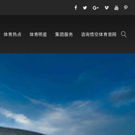
体育热点
体育明星
集团服务
咨询悟空体育官网