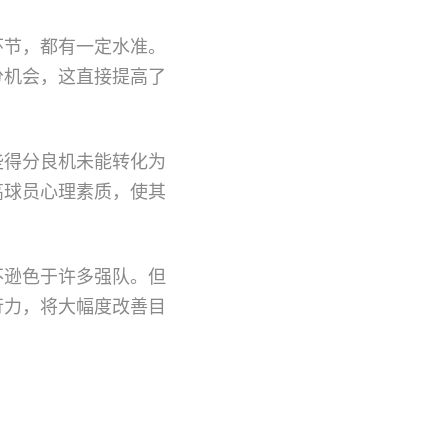
环节，都有一定水准。
分机会，这直接提高了
些得分良机未能转化为
高球员心理素质，使其
不逊色于许多强队。但
行力，将大幅度改善目