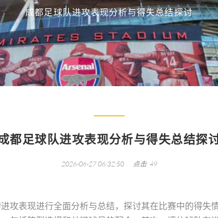
成都足球队进攻表现分析与得失总结探讨
成都足球队进攻表现分析与得失总结探
2026-06-27 06:32:50
点击: 49
的进攻表现进行全面分析与总结，探讨其在比赛中的得失