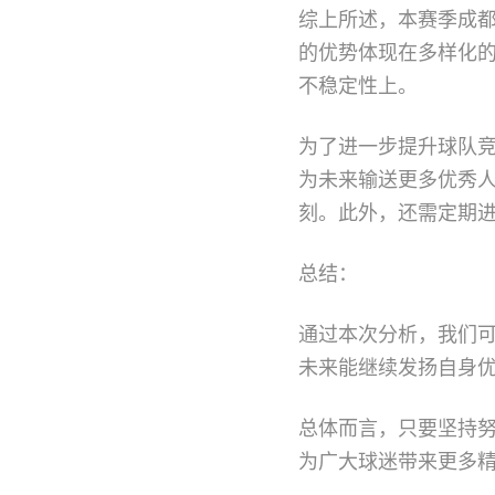
综上所述，本赛季成
的优势体现在多样化
不稳定性上。
为了进一步提升球队
为未来输送更多优秀
刻。此外，还需定期
总结：
通过本次分析，我们
未来能继续发扬自身
总体而言，只要坚持
为广大球迷带来更多