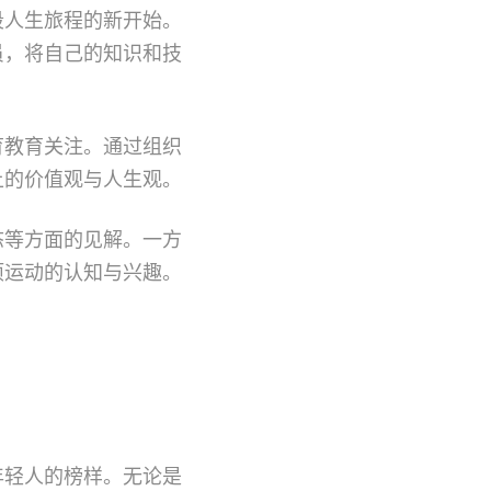
段人生旅程的新开始。
员，将自己的知识和技
育教育关注。通过组织
上的价值观与人生观。
态等方面的见解。一方
项运动的认知与兴趣。
年轻人的榜样。无论是