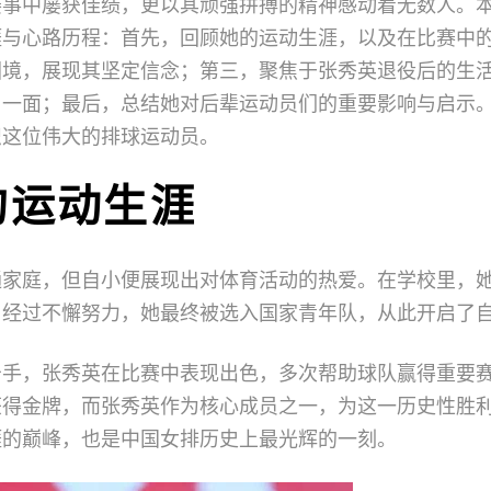
赛事中屡获佳绩，更以其顽强拼搏的精神感动着无数人。
涯与心路历程：首先，回顾她的运动生涯，以及在比赛中
困境，展现其坚定信念；第三，聚焦于张秀英退役后的生
另一面；最后，总结她对后辈运动员们的重要影响与启示
识这位伟大的排球运动员。
的运动生涯
通家庭，但自小便展现出对体育活动的热爱。在学校里，
。经过不懈努力，她最终被选入国家青年队，从此开启了
手，张秀英在比赛中表现出色，多次帮助球队赢得重要赛事
获得金牌，而张秀英作为核心成员之一，为这一历史性胜
涯的巅峰，也是中国女排历史上最光辉的一刻。