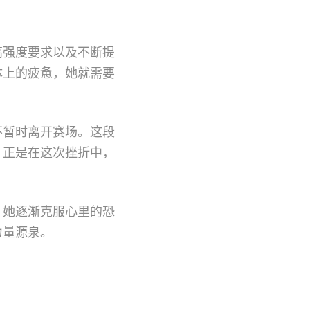
高强度要求以及不断提
体上的疲惫，她就需要
不暂时离开赛场。这段
。正是在这次挫折中，
，她逐渐克服心里的恐
力量源泉。