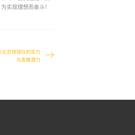
，为实现理想而奋斗！
析北京排球队的实力
与发展潜力