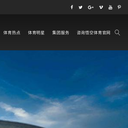
体育热点
体育明星
集团服务
咨询悟空体育官网