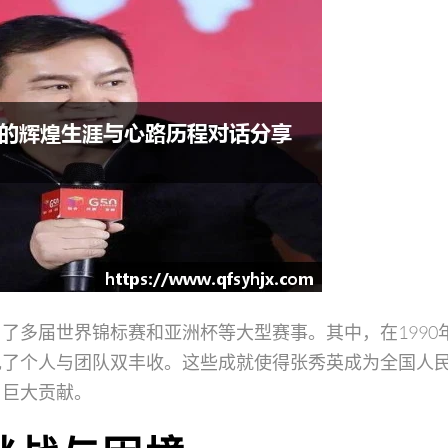
了多届世界锦标赛和亚洲杯等大型赛事。其中，在1990
现了个人与团队双丰收。这些成就使得张秀英成为全国人
了巨大贡献。