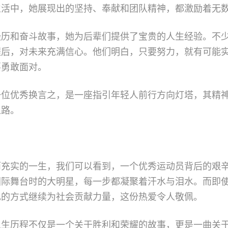
生活中，她展现出的坚持、奉献和团队精神，都激励着无
经历和奋斗故事，她为后辈们提供了宝贵的人生经验。不
程后，对未来充满信心。他们明白，只要努力，就有可能
要勇敢面对。
一位优秀换言之，是一座指引年轻人前行方向灯塔，其精
之路。
而充实的一生，我们可以看到，一个优秀运动员背后的艰
国际舞台时的大明星，每一步都凝聚着汗水与泪水。而即
己的方式继续为社会贡献力量，这份热爱令人敬佩。
人生历程不仅是一个关于胜利和荣耀的故事，更是一曲关